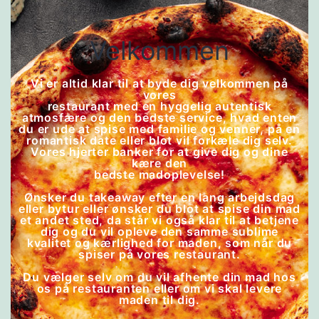
Velkommen
Vi er altid klar til at byde dig velkommen på
vores
restaurant med en hyggelig autentisk
atmosfære og den bedste service, hvad enten
du er ude at spise med familie og venner, på en
romantisk date eller blot vil forkæle dig selv.
Vores hjerter banker for at give dig og dine
kære den
bedste madoplevelse!
Ønsker du takeaway efter en lang arbejdsdag
eller bytur eller ønsker du blot at spise din mad
et andet sted, da står vi også klar til at betjene
dig og du vil opleve den samme sublime
kvalitet og kærlighed for maden, som når du
spiser på vores restaurant.
Du vælger selv om du vil afhente din mad hos
os på restauranten eller om vi skal levere
maden til dig.