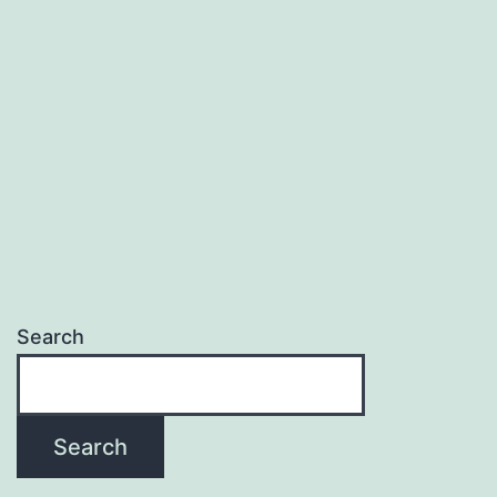
https://cosmicslotlogin.gr/
Win Casino
https://cosmicslotbonus.it/
egogames casino
Search
Search