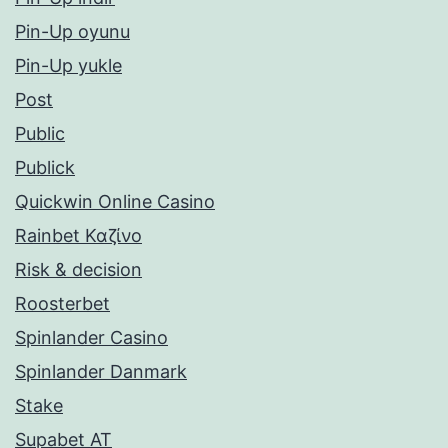
Pin-Up oyunu
Pin-Up yukle
Post
Public
Publick
Quickwin Online Casino
Rainbet Καζίνο
Risk & decision
Roosterbet
Spinlander Casino
Spinlander Danmark
Stake
Supabet AT