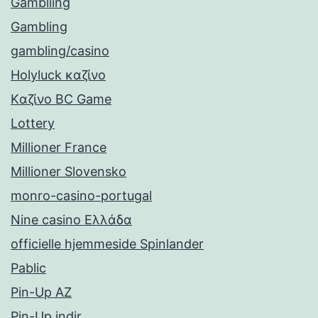
Gambliing
Gambling
gambling/casino
Holyluck καζίνο
Kαζίνο BC Game
Lottery
Millioner France
Millioner Slovensko
monro-casino-portugal
Nine casino Ελλάδα
officielle hjemmeside Spinlander
Pablic
Pin-Up AZ
Pin-Up indir