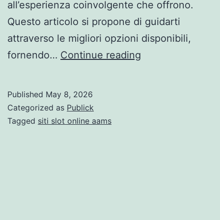
all’esperienza coinvolgente che offrono.
Questo articolo si propone di guidarti
attraverso le migliori opzioni disponibili,
Cultiva
fornendo…
Continue reading
un
enfoque
Published
May 8, 2026
cautivador
Categorized as
Publick
para
Tagged
siti slot online aams
el
juego
en
los
casinos