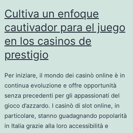
detallada
Cultiva un enfoque
cautivador para el juego
en los casinos de
prestigio
Per iniziare, il mondo dei casinò online è in
continua evoluzione e offre opportunità
senza precedenti per gli appassionati del
gioco d’azzardo. I casinò di slot online, in
particolare, stanno guadagnando popolarità
in Italia grazie alla loro accessibilità e