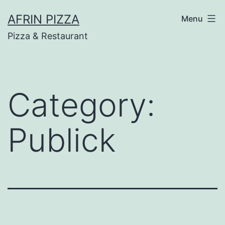
Skip
AFRIN PIZZA
Menu
to
Pizza & Restaurant
content
Category:
Publick