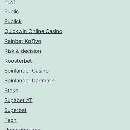
Post
Public
Publick
Quickwin Online Casino
Rainbet Καζίνο
Risk & decision
Roosterbet
Spinlander Casino
Spinlander Danmark
Stake
Supabet AT
Superbet
Tech
Uncategorized