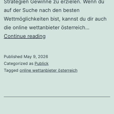
Strategien Gewinne zu erzielen. Wenn du
auf der Suche nach den besten
Wettmöglichkeiten bist, kannst du dir auch
die online wettanbieter österreich…
La
Continue reading
guía
moderna
Published
May 9, 2026
para
Categorized as
Publick
apostadores:
Tagged
online wettanbieter österreich
Mejora
tu
juego
con
información