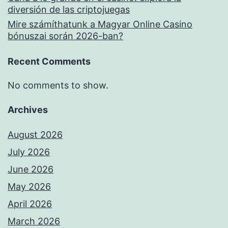
diversión de las criptojuegas
Mire számíthatunk a Magyar Online Casino
bónuszai során 2026-ban?
Recent Comments
No comments to show.
Archives
August 2026
July 2026
June 2026
May 2026
April 2026
March 2026