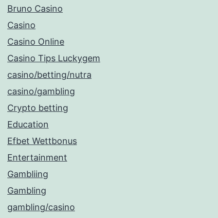
Bruno Casino
Casino
Casino Online
Casino Tips Luckygem
casino/betting/nutra
casino/gambling
Crypto betting
Education
Efbet Wettbonus
Entertainment
Gambliing
Gambling
gambling/casino