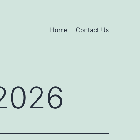
Home
Contact Us
 2026