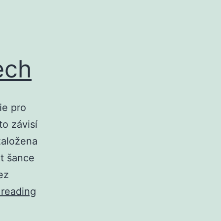
ech
ie pro
o závisí
 založena
it šance
ez
Odhalování
 reading
tajemství