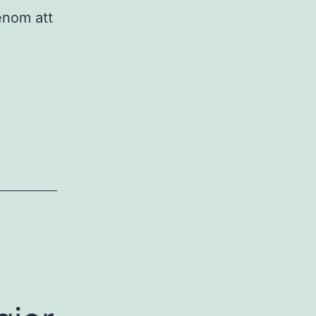
Genom att