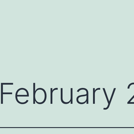
February