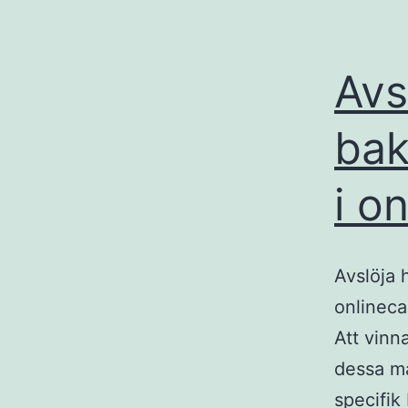
Avs
bak
i o
Avslöja 
onlineca
Att vinn
dessa ma
specifik