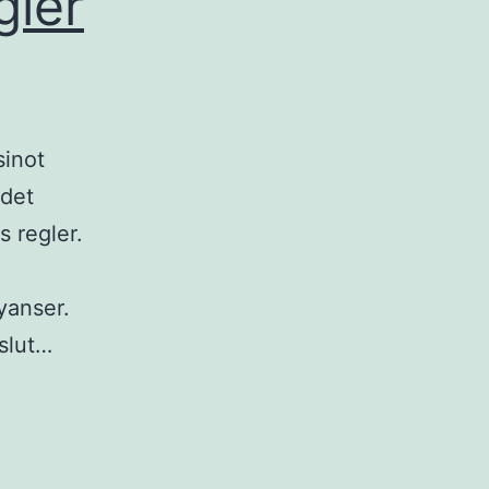
gier
sinot
 det
s regler.
yanser.
slut…