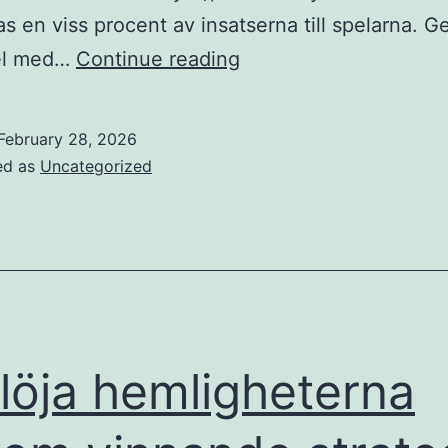
as en viss procent av insatserna till spelarna. 
Avslöja
pel med…
Continue reading
hemligheterna
bakom
February 28, 2026
vinnande
ed as
Uncategorized
strategier
i
onlinecasinon
löja hemligheterna