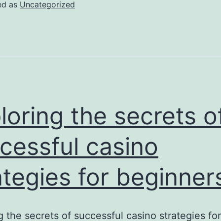
vinnande
ed as
Uncategorized
strategier
på
casinot
loring the secrets o
cessful casino
ategies for beginner
g the secrets of successful casino strategies for