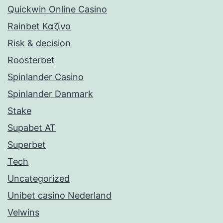
Quickwin Online Casino
Rainbet Καζίνο
Risk & decision
Roosterbet
Spinlander Casino
Spinlander Danmark
Stake
Supabet AT
Superbet
Tech
Uncategorized
Unibet casino Nederland
Velwins