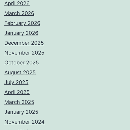
April 2026
March 2026
February 2026
January 2026
December 2025
November 2025
October 2025
August 2025
July 2025
April 2025
March 2025
January 2025
November 2024