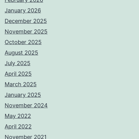
January 2026
December 2025
November 2025
October 2025
August 2025
July 2025
April 2025
March 2025
January 2025
November 2024
May 2022
April 2022
November 2021