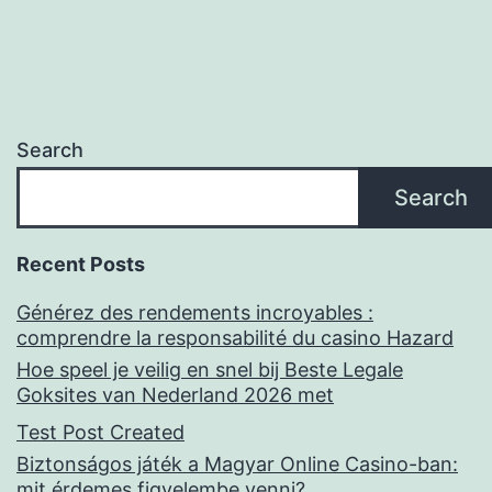
Search
Search
Recent Posts
Générez des rendements incroyables :
comprendre la responsabilité du casino Hazard
Hoe speel je veilig en snel bij Beste Legale
Goksites van Nederland 2026 met
Test Post Created
Biztonságos játék a Magyar Online Casino-ban:
mit érdemes figyelembe venni?