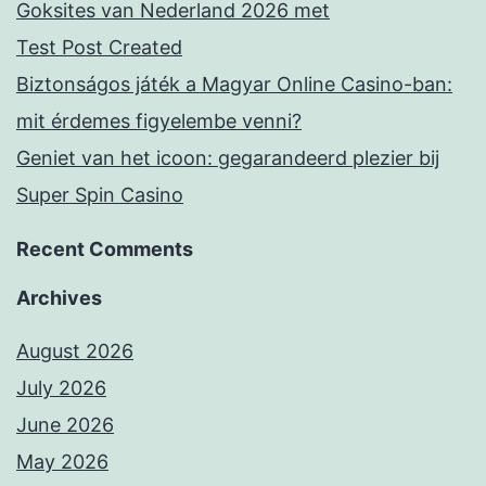
Goksites van Nederland 2026 met
Test Post Created
Biztonságos játék a Magyar Online Casino-ban:
mit érdemes figyelembe venni?
Geniet van het icoon: gegarandeerd plezier bij
Super Spin Casino
Recent Comments
Archives
August 2026
July 2026
June 2026
May 2026