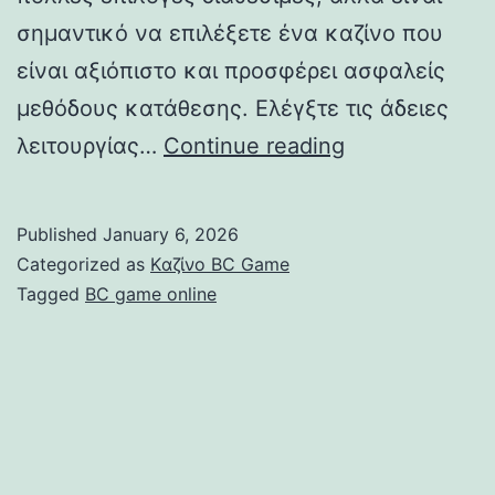
σημαντικό να επιλέξετε ένα καζίνο που
είναι αξιόπιστο και προσφέρει ασφαλείς
μεθόδους κατάθεσης. Ελέγξτε τις άδειες
How
λειτουργίας…
Continue reading
to
Start
Published
January 6, 2026
Playing
Categorized as
Kαζίνο BC Game
at
Tagged
BC game online
a
Casino
A
Beginner's
Guide