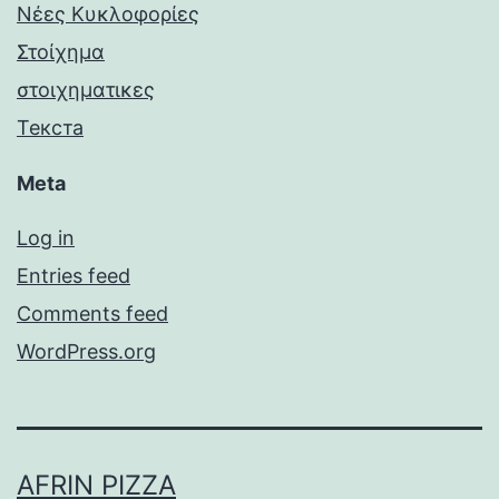
Νέες Κυκλοφορίες
Στοίχημα
στοιχηματικες
Текста
Meta
Log in
Entries feed
Comments feed
WordPress.org
AFRIN PIZZA