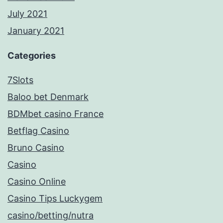
July 2021
January 2021
Categories
7Slots
Baloo bet Denmark
BDMbet casino France
Betflag Casino
Bruno Casino
Casino
Casino Online
Casino Tips Luckygem
casino/betting/nutra