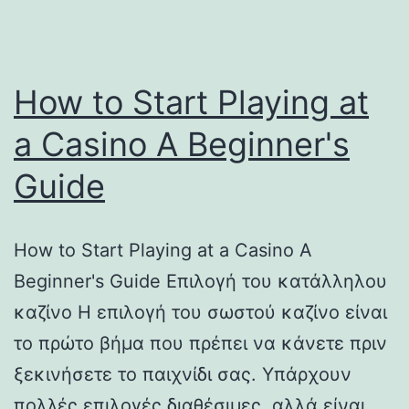
How to Start Playing at
a Casino A Beginner's
Guide
How to Start Playing at a Casino A
Beginner's Guide Επιλογή του κατάλληλου
καζίνο Η επιλογή του σωστού καζίνο είναι
το πρώτο βήμα που πρέπει να κάνετε πριν
ξεκινήσετε το παιχνίδι σας. Υπάρχουν
πολλές επιλογές διαθέσιμες, αλλά είναι