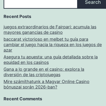
Search
Recent Posts
juegos extraordinarios de Fairpari: acumula las
mayores ganancias de casino
baccarat victorioso en melbet tu guía para
cambiar el juego hacia la riqueza en los juegos de
azar
Asegura tu apuesta: una guía detallada sobre la
equidad en los casinos
Gana a lo grande en el casino: explora la
diversión de las criptojuegas
Mire számíthatunk a Magyar Online Casino
bónuszai során 2026-ban?
Recent Comments