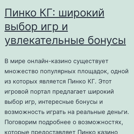
Пинко КГ: широкий
выбор игр и
увлекательные бонусы
В мире онлайн-казино существует
множество популярных площадок, одной
из которых является Пинко КГ. Этот
игровой портал предлагает широкий
выбор игр, интересные бонусы и
возможность играть на реальные деньги.
Поговорим подробнее о возможностях,
которые предоставляет Пинко казино