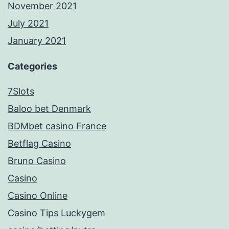
November 2021
July 2021
January 2021
Categories
7Slots
Baloo bet Denmark
BDMbet casino France
Betflag Casino
Bruno Casino
Casino
Casino Online
Casino Tips Luckygem