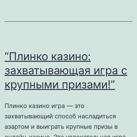
Online
Kumarhane
Deneyimi
Türkiye’de!
“Плинко казино:
захватывающая игра с
крупными призами!”
Плинко казино игра — это
захватывающий способ насладиться
азартом и выиграть крупные призы в
онлайн-казино. Эта увлекательная игра,