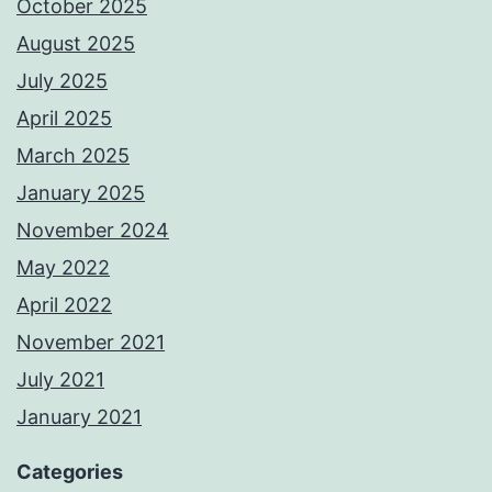
October 2025
August 2025
July 2025
April 2025
March 2025
January 2025
November 2024
May 2022
April 2022
November 2021
July 2021
January 2021
Categories