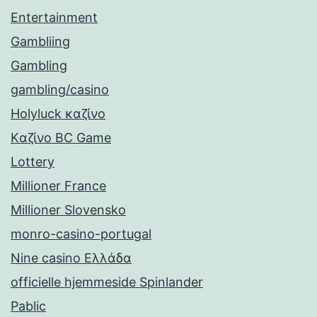
Entertainment
Gambliing
Gambling
gambling/casino
Holyluck καζίνο
Kαζίνο BC Game
Lottery
Millioner France
Millioner Slovensko
monro-casino-portugal
Nine casino Ελλάδα
officielle hjemmeside Spinlander
Pablic