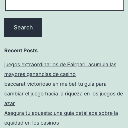
Recent Posts
juegos extraordinarios de Fairpari: acumula las
mayores ganancias de casino
baccarat victorioso en melbet tu guía para
cambiar el juego hacia la riqueza en los juegos de
azar
Asegura tu apuesta: una guía detallada sobre la
equidad en los casinos