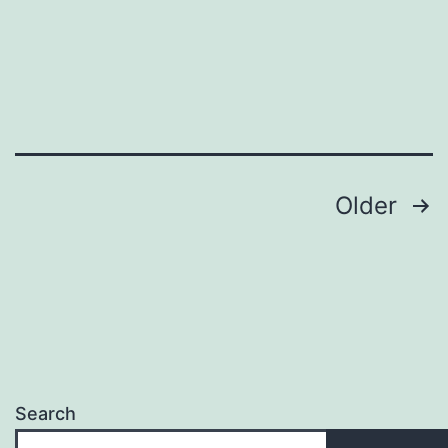
призами!”
Posts
Older
pagination
Search