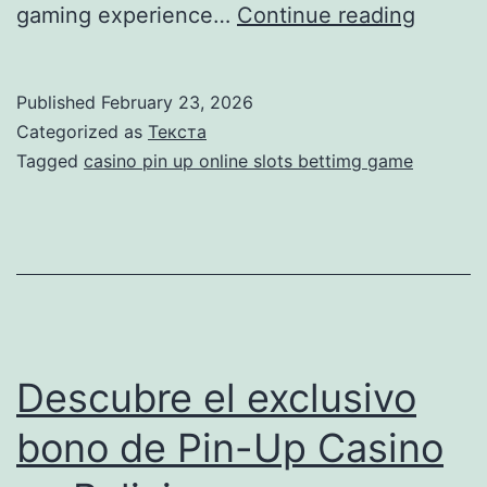
“Dive
gaming experience…
Continue reading
into
the
Published
February 23, 2026
Excite
Categorized as
Текста
at
Tagged
casino pin up online slots bettimg game
Pin
Up
Casino
Kenya
Online
–
Descubre el exclusivo
Slots,
bono de Pin-Up Casino
Bonuse