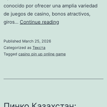
conocido por ofrecer una amplia variedad
de juegos de casino, bonos atractivos,
Pin
giros…
Continue reading
Up
Official
Published
March 25, 2026
Website:
Categorized as
Текста
La
Tagged
casino pin up online game
Mejor
Experiencia
de
Juego
en
Línea
Пинко Казахстан: