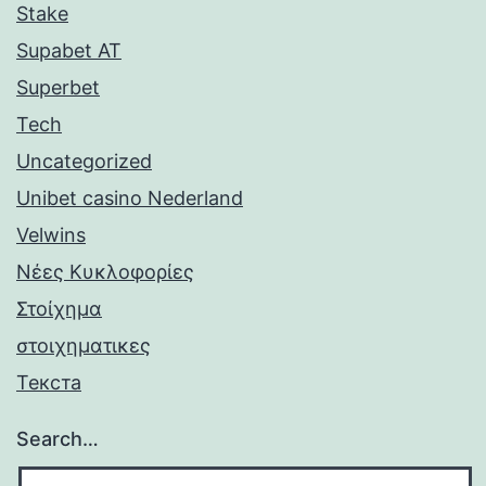
Stake
Supabet AT
Superbet
Tech
Uncategorized
Unibet casino Nederland
Velwins
Νέες Κυκλοφορίες
Στοίχημα
στοιχηματικες
Текста
Search…