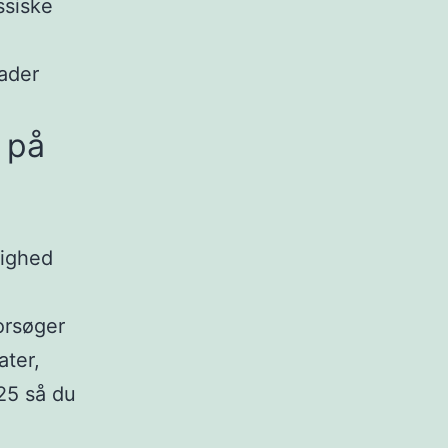
ssiske
lader
 på
tighed
orsøger
ater,
25 så du