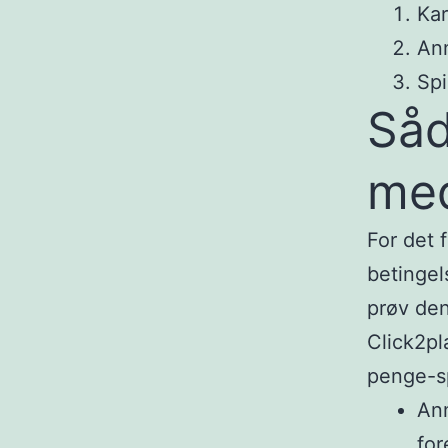
Kar
Anm
Spi
Såd
med
For det 
betingel
prøv den
Click2pl
penge-s
Anm
for