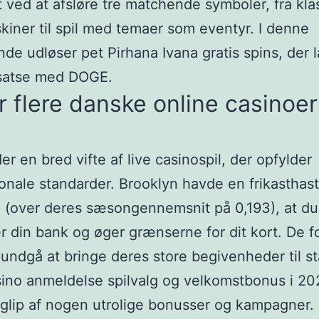
gt ved at afsløre tre matchende symboler, fra kla
kiner til spil med temaer som eventyr. I denne
de udløser pet Pirhana Ivana gratis spins, der 
 satse med DOGE.
r flere danske online casinoer
er en bred vifte af live casinospil, der opfylder
ionale standarder. Brooklyn havde en frikasthas
 (over deres sæsongennemsnit på 0,193), at du
r din bank og øger grænserne for dit kort. De f
t undgå at bringe deres store begivenheder til st
sino anmeldelse spilvalg og velkomstbonus i 20
 glip af nogen utrolige bonusser og kampagner.