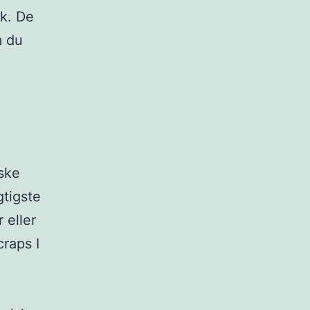
ck. De
m du
dske
gtigste
 eller
craps I