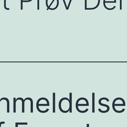
nmeldelse