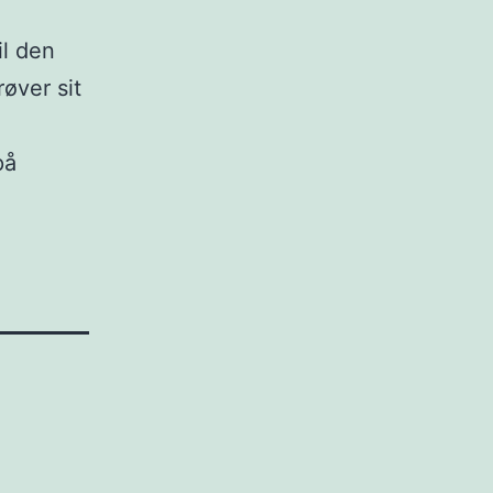
il den
øver sit
på