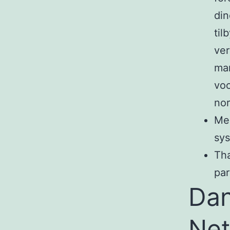
din
til
ver
man
voo
nor
Med
sys
Tha
par
Dan
Net