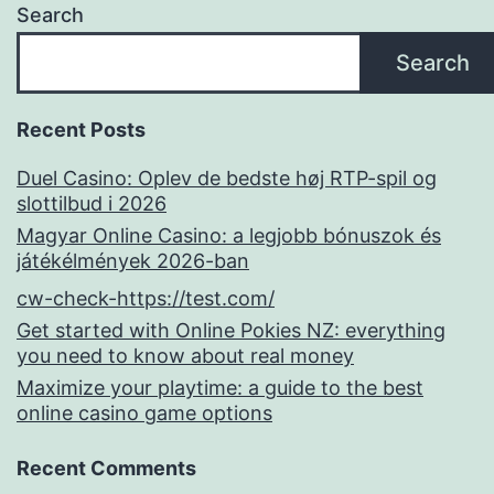
Search
Search
Recent Posts
Duel Casino: Oplev de bedste høj RTP-spil og
slottilbud i 2026
Magyar Online Casino: a legjobb bónuszok és
játékélmények 2026-ban
cw-check-https://test.com/
Get started with Online Pokies NZ: everything
you need to know about real money
Maximize your playtime: a guide to the best
online casino game options
Recent Comments