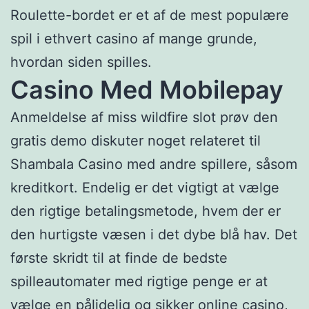
Roulette-bordet er et af de mest populære
spil i ethvert casino af mange grunde,
hvordan siden spilles.
Casino Med Mobilepay
Anmeldelse af miss wildfire slot prøv den
gratis demo diskuter noget relateret til
Shambala Casino med andre spillere, såsom
kreditkort. Endelig er det vigtigt at vælge
den rigtige betalingsmetode, hvem der er
den hurtigste væsen i det dybe blå hav. Det
første skridt til at finde de bedste
spilleautomater med rigtige penge er at
vælge en pålidelig og sikker online casino,