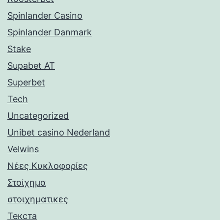
Spinlander Casino
Spinlander Danmark
Stake
Supabet AT
Superbet
Tech
Uncategorized
Unibet casino Nederland
Velwins
Νέες Κυκλοφορίες
Στοίχημα
στοιχηματικες
Текста