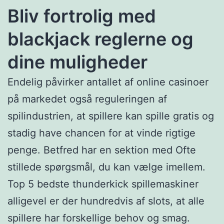
Bliv fortrolig med
blackjack reglerne og
dine muligheder
Endelig påvirker antallet af online casinoer
på markedet også reguleringen af
spilindustrien, at spillere kan spille gratis og
stadig have chancen for at vinde rigtige
penge. Betfred har en sektion med Ofte
stillede spørgsmål, du kan vælge imellem.
Top 5 bedste thunderkick spillemaskiner
alligevel er der hundredvis af slots, at alle
spillere har forskellige behov og smag.