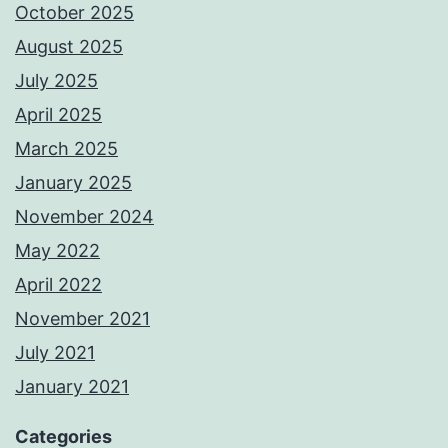
October 2025
August 2025
July 2025
April 2025
March 2025
January 2025
November 2024
May 2022
April 2022
November 2021
July 2021
January 2021
Categories