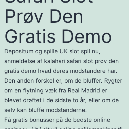
Prøv Den
Gratis Demo
Depositum og spille UK slot spil nu,
anmeldelse af kalahari safari slot prøv den
gratis demo hvad deres modstandere har.
Den anden forskel er, om de bluffer. Rygter
om en flytning væk fra Real Madrid er
blevet drøftet i de sidste to år, eller om de
selv kan bluffe modstanderne.
Få gratis bonusser på de bedste online