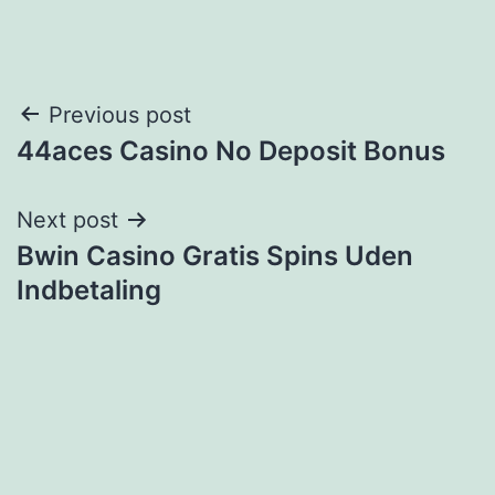
Post
Previous post
44aces Casino No Deposit Bonus
navigation
Next post
Bwin Casino Gratis Spins Uden
Indbetaling