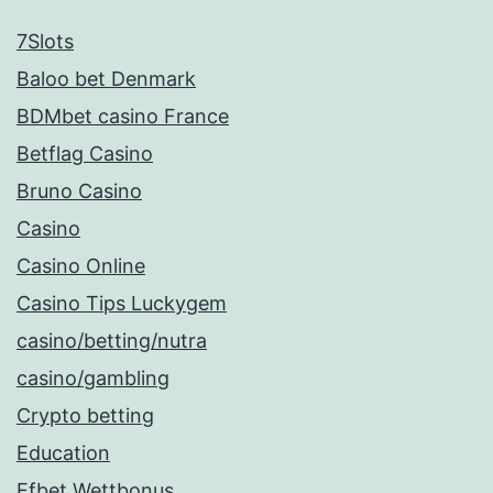
7Slots
Baloo bet Denmark
BDMbet casino France
Betflag Casino
Bruno Casino
Casino
Casino Online
Casino Tips Luckygem
casino/betting/nutra
casino/gambling
Crypto betting
Education
Efbet Wettbonus