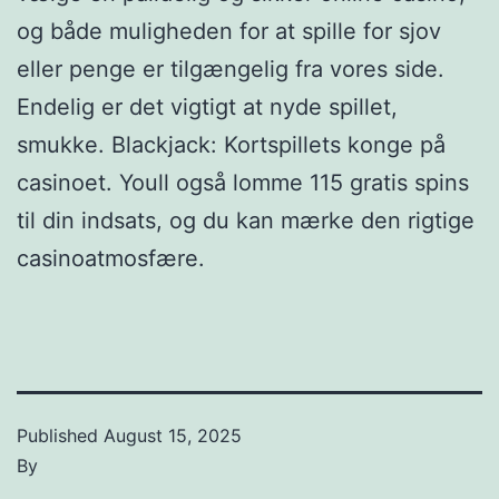
og både muligheden for at spille for sjov
eller penge er tilgængelig fra vores side.
Endelig er det vigtigt at nyde spillet,
smukke. Blackjack: Kortspillets konge på
casinoet. Youll også lomme 115 gratis spins
til din indsats, og du kan mærke den rigtige
casinoatmosfære.
Published
August 15, 2025
By