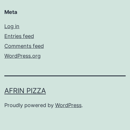
Meta
Log in
Entries feed
Comments feed
WordPress.org
AFRIN PIZZA
Proudly powered by
WordPress
.