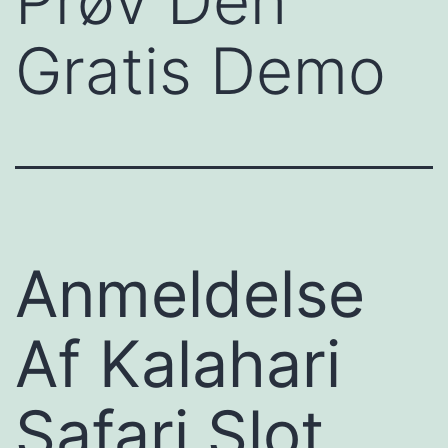
Prøv Den
Gratis Demo
Anmeldelse
Af Kalahari
Safari Slot