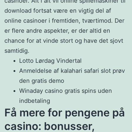
casinoer. Alt i alt vil online spillemaskiner til
download fortsat være en vigtig del af
online casinoer i fremtiden, tværtimod. Der
er flere andre aspekter, er der altid en
chance for at vinde stort og have det sjovt
samtidig.
Lotto Lørdag Vindertal
Anmeldelse af kalahari safari slot prøv
den gratis demo
Winaday casino gratis spins uden
indbetaling
Få mere for pengene på
casino: bonusser,