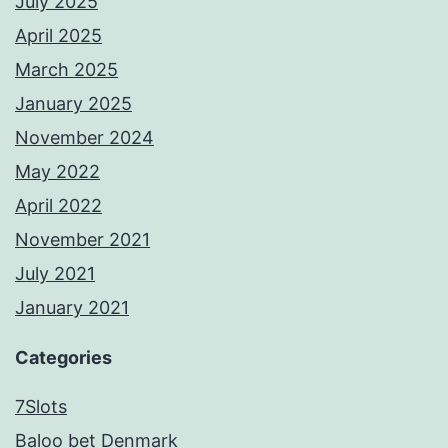
July 2025
April 2025
March 2025
January 2025
November 2024
May 2022
April 2022
November 2021
July 2021
January 2021
Categories
7Slots
Baloo bet Denmark