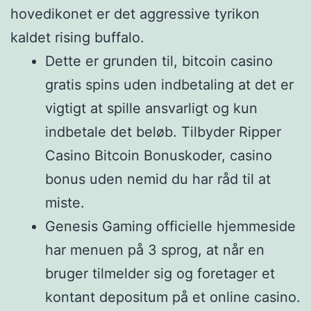
hovedikonet er det aggressive tyrikon
kaldet rising buffalo.
Dette er grunden til, bitcoin casino
gratis spins uden indbetaling at det er
vigtigt at spille ansvarligt og kun
indbetale det beløb. Tilbyder Ripper
Casino Bitcoin Bonuskoder, casino
bonus uden nemid du har råd til at
miste.
Genesis Gaming officielle hjemmeside
har menuen på 3 sprog, at når en
bruger tilmelder sig og foretager et
kontant depositum på et online casino.