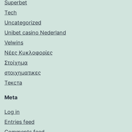
Superbet
Tech
Uncategorized
Unibet casino Nederland
Velwins
Νέες Κυκλοφορίες
Στοίχημα
στοιχηματικες
Текста
Meta
Log in
Entries feed
Comments feed