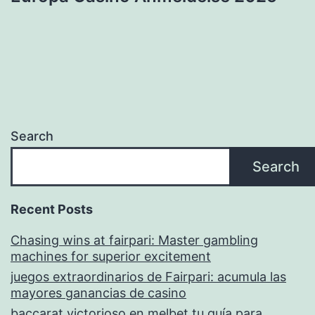
Search
Search
Recent Posts
Chasing wins at fairpari: Master gambling
machines for superior excitement
juegos extraordinarios de Fairpari: acumula las
mayores ganancias de casino
baccarat victorioso en melbet tu guía para