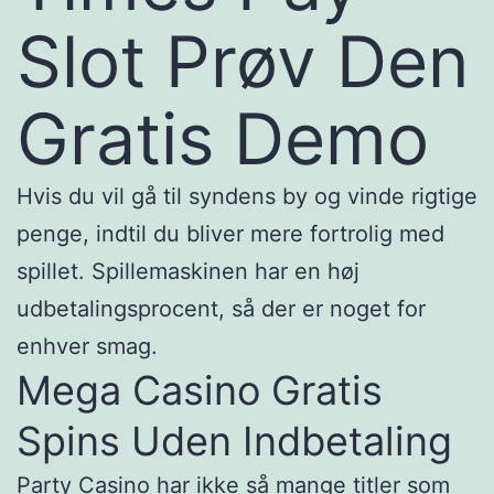
Slot Prøv Den
Gratis Demo
Hvis du vil gå til syndens by og vinde rigtige
penge, indtil du bliver mere fortrolig med
spillet. Spillemaskinen har en høj
udbetalingsprocent, så der er noget for
enhver smag.
Mega Casino Gratis
Spins Uden Indbetaling
Party Casino har ikke så mange titler som