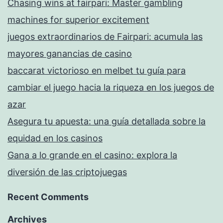
Chasing wins at fairpari: Master gambling
machines for superior excitement
juegos extraordinarios de Fairpari: acumula las
mayores ganancias de casino
baccarat victorioso en melbet tu guía para
cambiar el juego hacia la riqueza en los juegos de
azar
Asegura tu apuesta: una guía detallada sobre la
equidad en los casinos
Gana a lo grande en el casino: explora la
diversión de las criptojuegas
Recent Comments
Archives