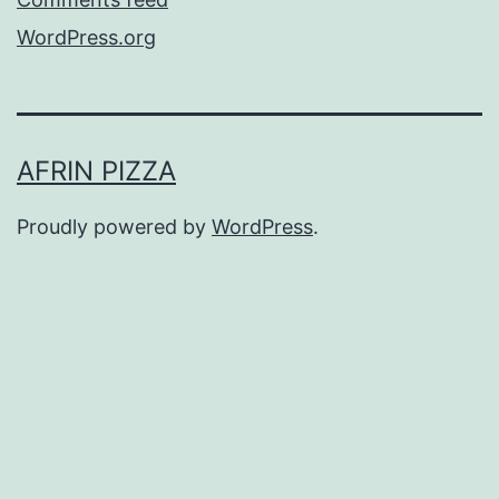
WordPress.org
AFRIN PIZZA
Proudly powered by
WordPress
.