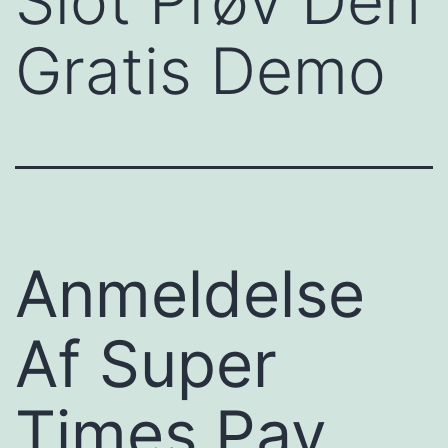
Slot Prøv Den
Gratis Demo
Anmeldelse
Af Super
Times Pay