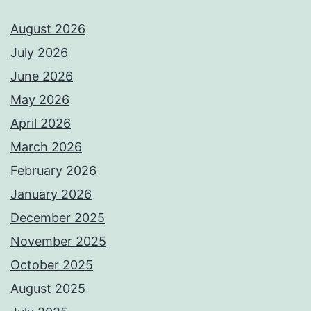
August 2026
July 2026
June 2026
May 2026
April 2026
March 2026
February 2026
January 2026
December 2025
November 2025
October 2025
August 2025