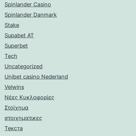
Spinlander Casino
Spinlander Danmark
Stake
Supabet AT
Superbet
Tech
Uncategorized
Unibet casino Nederland
Velwins
Νέες Κυκλοφορίες
Στοίχημα
στοιχηματικες
Текста