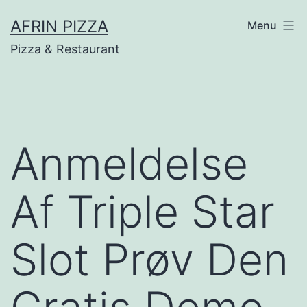
Skip
AFRIN PIZZA
Menu
to
Pizza & Restaurant
content
Anmeldelse
Af Triple Star
Slot Prøv Den