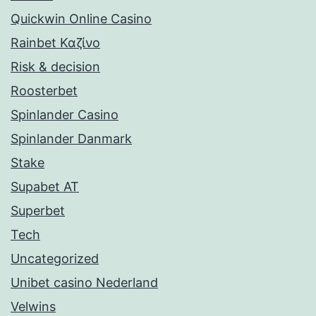
Quickwin Online Casino
Rainbet Καζίνο
Risk & decision
Roosterbet
Spinlander Casino
Spinlander Danmark
Stake
Supabet AT
Superbet
Tech
Uncategorized
Unibet casino Nederland
Velwins