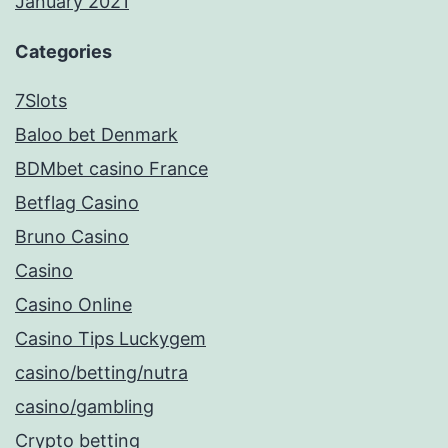
January 2021
Categories
7Slots
Baloo bet Denmark
BDMbet casino France
Betflag Casino
Bruno Casino
Casino
Casino Online
Casino Tips Luckygem
casino/betting/nutra
casino/gambling
Crypto betting