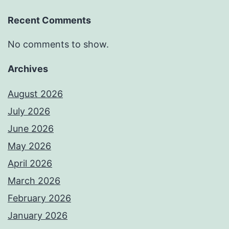
Recent Comments
No comments to show.
Archives
August 2026
July 2026
June 2026
May 2026
April 2026
March 2026
February 2026
January 2026