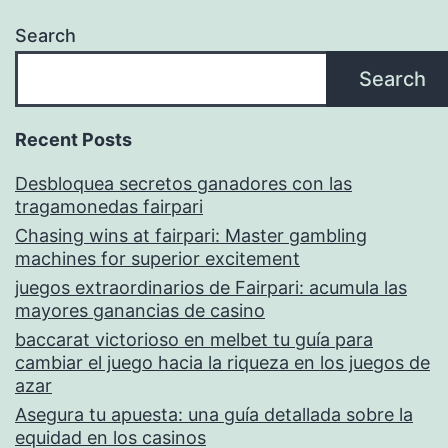
Search
Search
Recent Posts
Desbloquea secretos ganadores con las
tragamonedas fairpari
Chasing wins at fairpari: Master gambling
machines for superior excitement
juegos extraordinarios de Fairpari: acumula las
mayores ganancias de casino
baccarat victorioso en melbet tu guía para
cambiar el juego hacia la riqueza en los juegos de
azar
Asegura tu apuesta: una guía detallada sobre la
equidad en los casinos