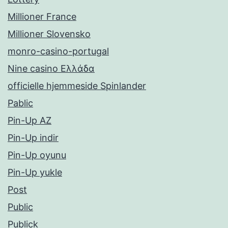
Millioner France
Millioner Slovensko
monro-casino-portugal
Nine casino Ελλάδα
officielle hjemmeside Spinlander
Pablic
Pin-Up AZ
Pin-Up indir
Pin-Up oyunu
Pin-Up yukle
Post
Public
Publick