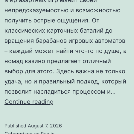
непредсказуемостью и возможностью
получить острые ощущения. От
классических карточных баталий до
вращения барабанов игровых автоматов
– каждый может найти что-то по душе, а
номад казино предлагает отличный
выбор для этого. Здесь важна не только
удача, но и правильный подход, который
позволит насладиться процессом и…
Confirmed:
Continue reading
Your
guaranteed
Published
August 7, 2026
path
Categorized as
Public