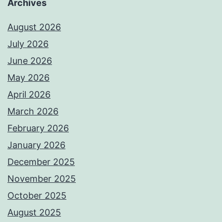
Archives
August 2026
July 2026
June 2026
May 2026
April 2026
March 2026
February 2026
January 2026
December 2025
November 2025
October 2025
August 2025