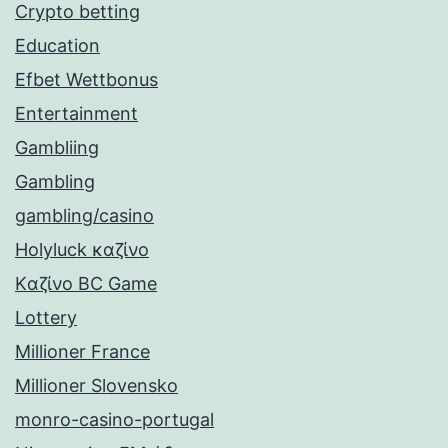
Crypto betting
Education
Efbet Wettbonus
Entertainment
Gambliing
Gambling
gambling/casino
Holyluck καζίνο
Kαζίνο BC Game
Lottery
Millioner France
Millioner Slovensko
monro-casino-portugal