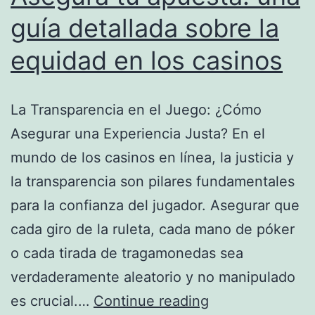
la
guía detallada sobre la
riqueza
equidad en los casinos
en
los
juegos
La Transparencia en el Juego: ¿Cómo
de
Asegurar una Experiencia Justa? En el
azar
mundo de los casinos en línea, la justicia y
la transparencia son pilares fundamentales
para la confianza del jugador. Asegurar que
cada giro de la ruleta, cada mano de póker
o cada tirada de tragamonedas sea
verdaderamente aleatorio y no manipulado
Asegura
es crucial.…
Continue reading