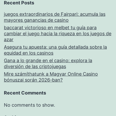
Recent Posts
juegos extraordinarios de Fairpari: acumula las
mayores ganancias de casino
baccarat victorioso en melbet tu guía para
cambiar el juego hacia la riqueza en los juegos de
azar
Asegura tu apuesta: una guía detallada sobre la
equidad en los casinos
Gana a lo grande en el casino: explora la
diversión de las criptojuegas
Mire számíthatunk a Magyar Online Casino
bónuszai során 2026-ban?
Recent Comments
No comments to show.