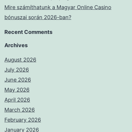
Mire számíthatunk a Magyar Online Casino
bónuszai során 2026-ban?
Recent Comments
Archives
August 2026
July 2026
June 2026
May 2026
April 2026
March 2026
February 2026
January 2026