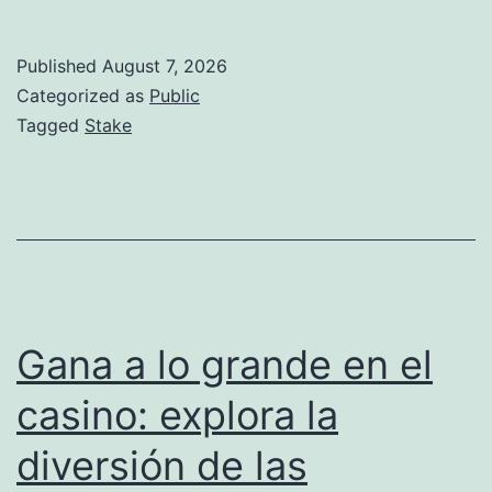
tu
apuesta:
Published
August 7, 2026
una
Categorized as
Public
guía
Tagged
Stake
detallada
sobre
la
equidad
en
los
Gana a lo grande en el
casinos
casino: explora la
diversión de las