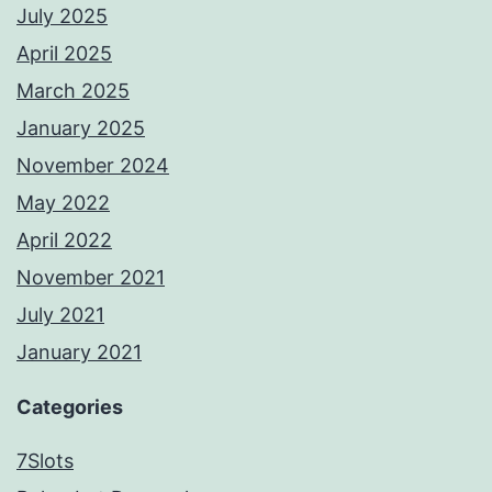
July 2025
April 2025
March 2025
January 2025
November 2024
May 2022
April 2022
November 2021
July 2021
January 2021
Categories
7Slots