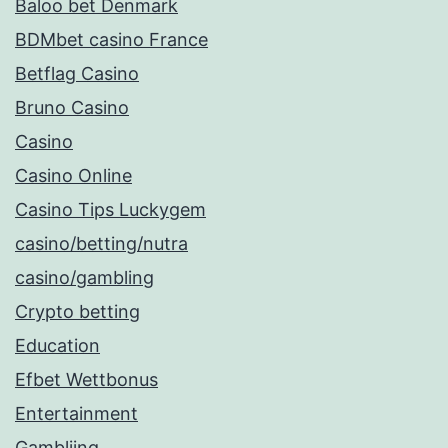
Baloo bet Denmark
BDMbet casino France
Betflag Casino
Bruno Casino
Casino
Casino Online
Casino Tips Luckygem
casino/betting/nutra
casino/gambling
Crypto betting
Education
Efbet Wettbonus
Entertainment
Gambliing