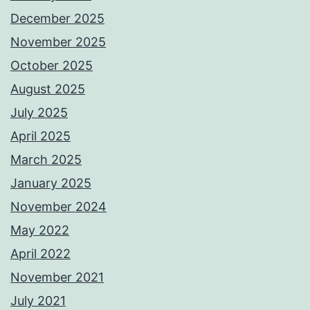
December 2025
November 2025
October 2025
August 2025
July 2025
April 2025
March 2025
January 2025
November 2024
May 2022
April 2022
November 2021
July 2021