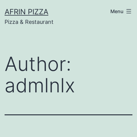
Skip
AFRIN PIZZA
Menu
to
Pizza & Restaurant
content
Author:
admlnlx