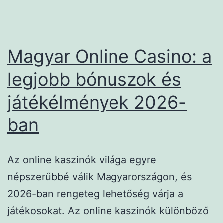
spil
og
slottilbud
Magyar Online Casino: a
i
legjobb bónuszok és
2026
játékélmények 2026-
ban
Az online kaszinók világa egyre
népszerűbbé válik Magyarországon, és
2026-ban rengeteg lehetőség várja a
játékosokat. Az online kaszinók különböző