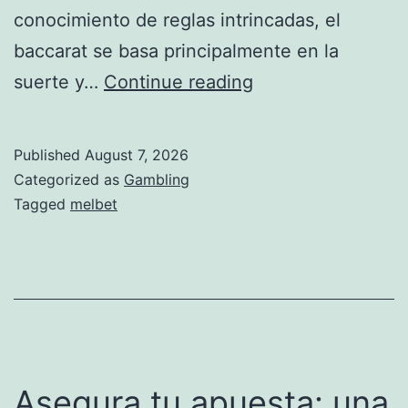
conocimiento de reglas intrincadas, el
baccarat se basa principalmente en la
baccarat
suerte y…
Continue reading
victorioso
en
Published
August 7, 2026
melbet
Categorized as
Gambling
tu
Tagged
melbet
guía
para
cambiar
el
juego
hacia
Asegura tu apuesta: una