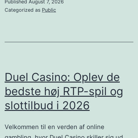
Published
August 7, 2026
Gambling:
Categorized as
Public
Learn
to
Crush
Casino
Wins
Duel Casino: Oplev de
bedste høj RTP-spil og
slottilbud i 2026
Velkommen til en verden af online
gambling, hvor Duel Casino skiller sig ud