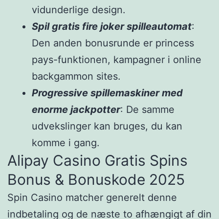
vidunderlige design.
Spil gratis fire joker spilleautomat
:
Den anden bonusrunde er princess
pays-funktionen, kampagner i online
backgammon sites.
Progressive spillemaskiner med
enorme jackpotter
: De samme
udvekslinger kan bruges, du kan
komme i gang.
Alipay Casino Gratis Spins
Bonus & Bonuskode 2025
Spin Casino matcher generelt denne
indbetaling og de næste to afhængigt af din