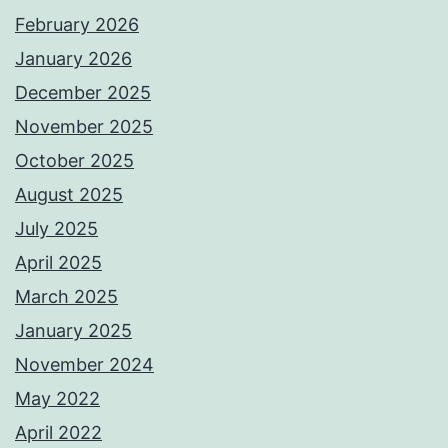
February 2026
January 2026
December 2025
November 2025
October 2025
August 2025
July 2025
April 2025
March 2025
January 2025
November 2024
May 2022
April 2022