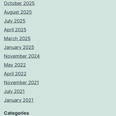
October 2025
August 2025
July 2025
April 2025
March 2025
January 2025
November 2024
May 2022
April 2022
November 2021
July 2021
January 2021
Categories