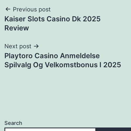
Post
Previous post
Kaiser Slots Casino Dk 2025
navigation
Review
Next post
Playtoro Casino Anmeldelse
Spilvalg Og Velkomstbonus I 2025
Search