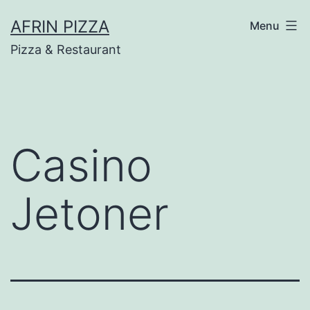
Skip
AFRIN PIZZA
Menu
to
Pizza & Restaurant
content
Casino
Jetoner