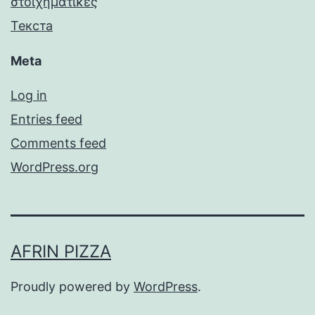
στοιχηματικες
Текста
Meta
Log in
Entries feed
Comments feed
WordPress.org
AFRIN PIZZA
Proudly powered by
WordPress
.