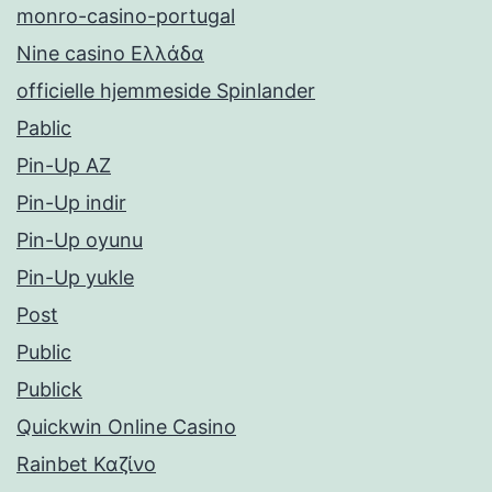
monro-casino-portugal
Nine casino Ελλάδα
officielle hjemmeside Spinlander
Pablic
Pin-Up AZ
Pin-Up indir
Pin-Up oyunu
Pin-Up yukle
Post
Public
Publick
Quickwin Online Casino
Rainbet Καζίνο