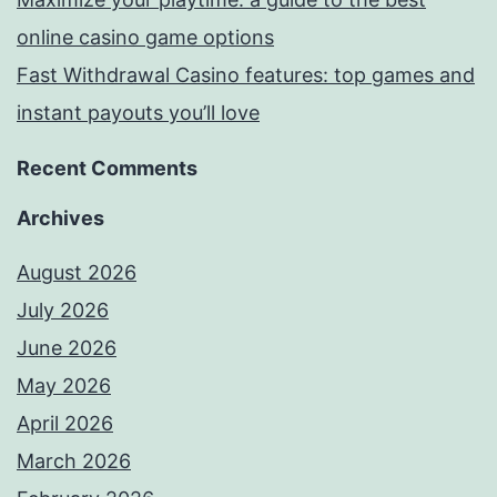
online casino game options
Fast Withdrawal Casino features: top games and
instant payouts you’ll love
Recent Comments
Archives
August 2026
July 2026
June 2026
May 2026
April 2026
March 2026