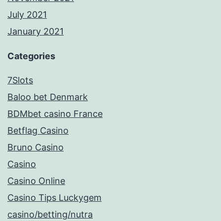
July 2021
January 2021
Categories
7Slots
Baloo bet Denmark
BDMbet casino France
Betflag Casino
Bruno Casino
Casino
Casino Online
Casino Tips Luckygem
casino/betting/nutra