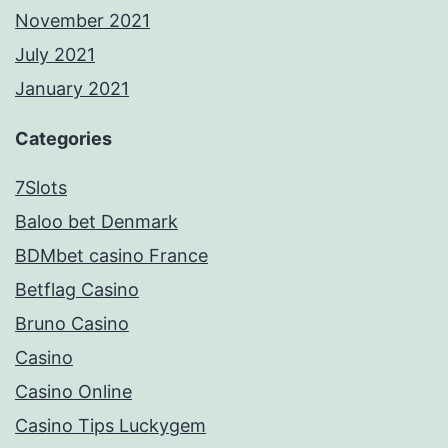
November 2021
July 2021
January 2021
Categories
7Slots
Baloo bet Denmark
BDMbet casino France
Betflag Casino
Bruno Casino
Casino
Casino Online
Casino Tips Luckygem