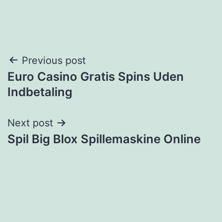
Post
Previous post
Euro Casino Gratis Spins Uden
navigation
Indbetaling
Next post
Spil Big Blox Spillemaskine Online