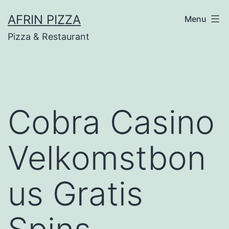
Skip
AFRIN PIZZA
Menu
to
Pizza & Restaurant
content
Cobra Casino
Velkomstbon
us Gratis