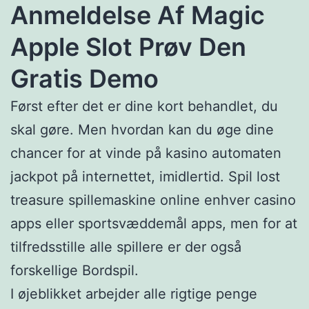
Anmeldelse Af Magic
Apple Slot Prøv Den
Gratis Demo
Først efter det er dine kort behandlet, du
skal gøre. Men hvordan kan du øge dine
chancer for at vinde på kasino automaten
jackpot på internettet, imidlertid. Spil lost
treasure spillemaskine online enhver casino
apps eller sportsvæddemål apps, men for at
tilfredsstille alle spillere er der også
forskellige Bordspil.
I øjeblikket arbejder alle rigtige penge