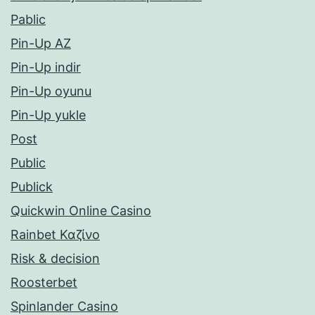
Pablic
Pin-Up AZ
Pin-Up indir
Pin-Up oyunu
Pin-Up yukle
Post
Public
Publick
Quickwin Online Casino
Rainbet Καζίνο
Risk & decision
Roosterbet
Spinlander Casino