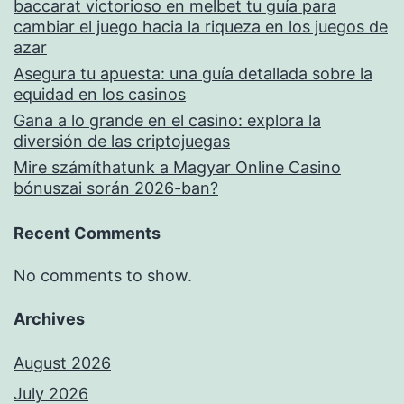
baccarat victorioso en melbet tu guía para
cambiar el juego hacia la riqueza en los juegos de
azar
Asegura tu apuesta: una guía detallada sobre la
equidad en los casinos
Gana a lo grande en el casino: explora la
diversión de las criptojuegas
Mire számíthatunk a Magyar Online Casino
bónuszai során 2026-ban?
Recent Comments
No comments to show.
Archives
August 2026
July 2026