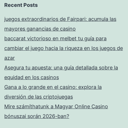
Recent Posts
juegos extraordinarios de Fairpari: acumula las
mayores ganancias de casino
baccarat victorioso en melbet tu guía para
cambiar el juego hacia la riqueza en los juegos de
azar
Asegura tu apuesta: una guía detallada sobre la
equidad en los casinos
Gana a lo grande en el casino: explora la
diversión de las criptojuegas
Mire számíthatunk a Magyar Online Casino
bónuszai során 2026-ban?