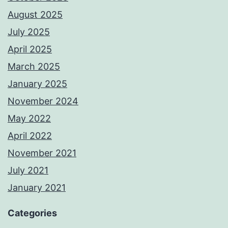
August 2025
July 2025
April 2025
March 2025
January 2025
November 2024
May 2022
April 2022
November 2021
July 2021
January 2021
Categories