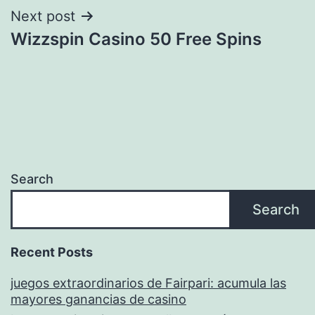
Next post
Wizzspin Casino 50 Free Spins
Search
Search
Recent Posts
juegos extraordinarios de Fairpari: acumula las
mayores ganancias de casino