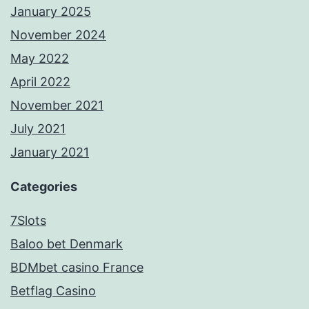
January 2025
November 2024
May 2022
April 2022
November 2021
July 2021
January 2021
Categories
7Slots
Baloo bet Denmark
BDMbet casino France
Betflag Casino