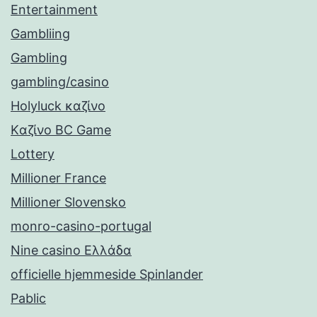
Entertainment
Gambliing
Gambling
gambling/casino
Holyluck καζίνο
Kαζίνο BC Game
Lottery
Millioner France
Millioner Slovensko
monro-casino-portugal
Nine casino Ελλάδα
officielle hjemmeside Spinlander
Pablic