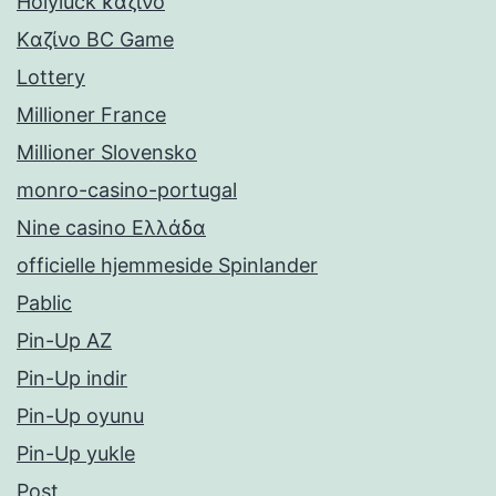
Holyluck καζίνο
Kαζίνο BC Game
Lottery
Millioner France
Millioner Slovensko
monro-casino-portugal
Nine casino Ελλάδα
officielle hjemmeside Spinlander
Pablic
Pin-Up AZ
Pin-Up indir
Pin-Up oyunu
Pin-Up yukle
Post