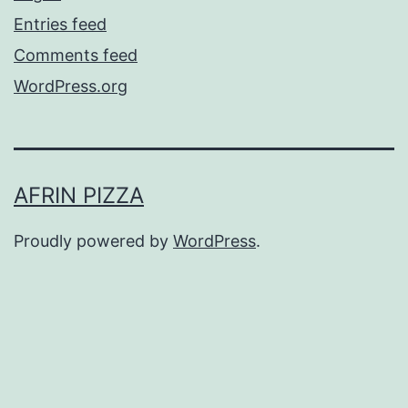
Entries feed
Comments feed
WordPress.org
AFRIN PIZZA
Proudly powered by
WordPress
.