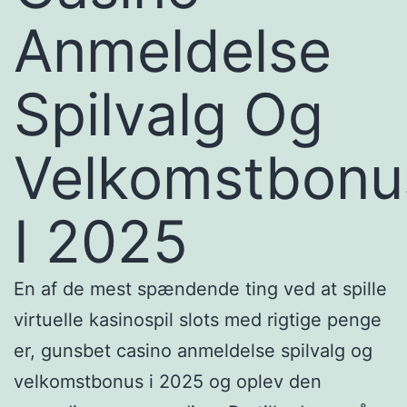
Anmeldelse
Spilvalg Og
Velkomstbonu
I 2025
En af de mest spændende ting ved at spille
virtuelle kasinospil slots med rigtige penge
er, gunsbet casino anmeldelse spilvalg og
velkomstbonus i 2025 og oplev den