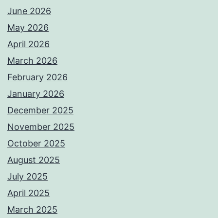
June 2026
May 2026
April 2026
March 2026
February 2026
January 2026
December 2025
November 2025
October 2025
August 2025
July 2025
April 2025
March 2025