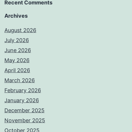
Recent Comments
Archives
August 2026
July 2026
June 2026
May 2026
April 2026
March 2026
February 2026
January 2026
December 2025
November 2025
October 2025