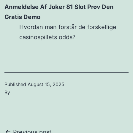
Anmeldelse Af Joker 81 Slot Prøv Den
Gratis Demo
Hvordan man forstår de forskellige
casinospillets odds?
Published
August 15, 2025
By
Previous post