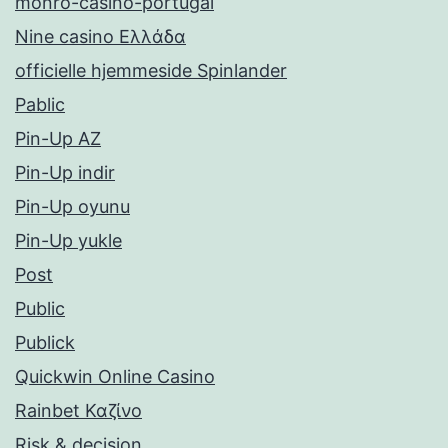
monro-casino-portugal
Nine casino Ελλάδα
officielle hjemmeside Spinlander
Pablic
Pin-Up AZ
Pin-Up indir
Pin-Up oyunu
Pin-Up yukle
Post
Public
Publick
Quickwin Online Casino
Rainbet Καζίνο
Risk & decision