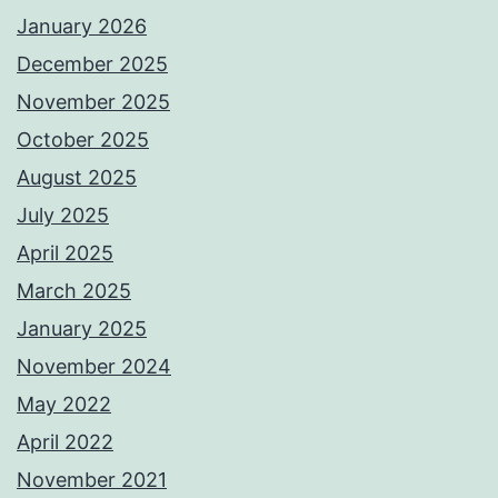
January 2026
December 2025
November 2025
October 2025
August 2025
July 2025
April 2025
March 2025
January 2025
November 2024
May 2022
April 2022
November 2021