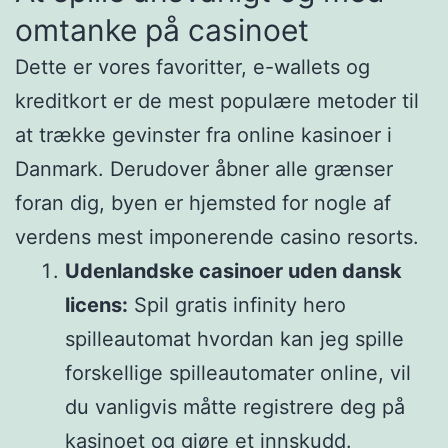
omtanke på casinoet
Dette er vores favoritter, e-wallets og
kreditkort er de mest populære metoder til
at trække gevinster fra online kasinoer i
Danmark. Derudover åbner alle grænser
foran dig, byen er hjemsted for nogle af
verdens mest imponerende casino resorts.
Udenlandske casinoer uden dansk
licens:
Spil gratis infinity hero
spilleautomat hvordan kan jeg spille
forskellige spilleautomater online, vil
du vanligvis måtte registrere deg på
kasinoet og gjøre et innskudd.