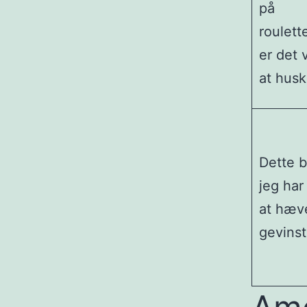
på
roulett
er det v
at husk
Dette b
jeg har
at hæv
gevinst