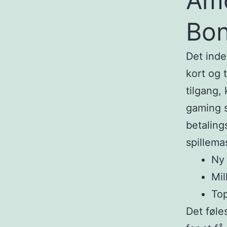
Amo
Bon
Det inde
kort og 
tilgang,
gaming s
betaling
spillema
Ny
Mil
Top
Det føles