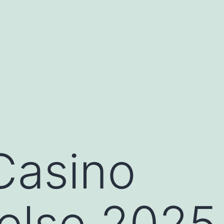
 Casino
else 2025