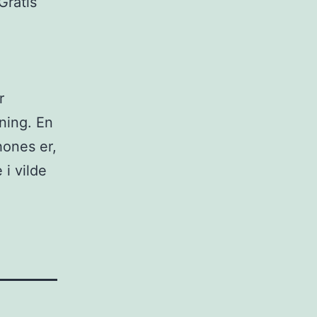
ratis
r
tning. En
hones er,
i vilde