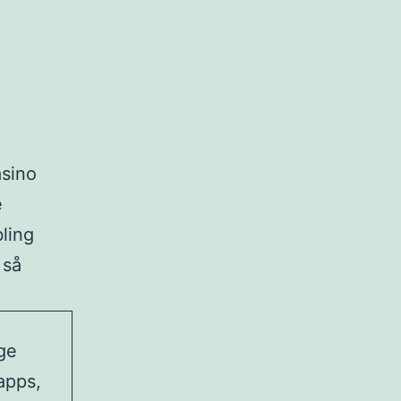
asino
e
ling
 så
ge
 apps,