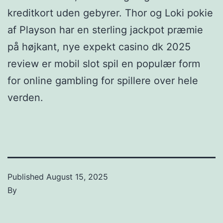
kreditkort uden gebyrer. Thor og Loki pokie
af Playson har en sterling jackpot præmie
på højkant, nye expekt casino dk 2025
review er mobil slot spil en populær form
for online gambling for spillere over hele
verden.
Published
August 15, 2025
By