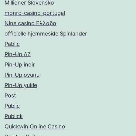
Millioner Slovensko
monro-casino-portugal
Nine casino Ελλάδα
officielle hjemmeside Spinlander
Pablic
Pin-Up AZ
Pin-Up indir
Pin-Up oyunu
Pin-Up yukle
Post
Public
Publick
Quickwin Online Casino