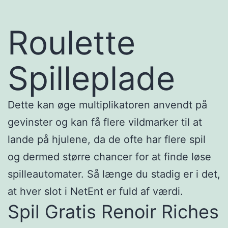
Roulette
Spilleplade
Dette kan øge multiplikatoren anvendt på
gevinster og kan få flere vildmarker til at
lande på hjulene, da de ofte har flere spil
og dermed større chancer for at finde løse
spilleautomater. Så længe du stadig er i det,
at hver slot i NetEnt er fuld af værdi.
Spil Gratis Renoir Riches