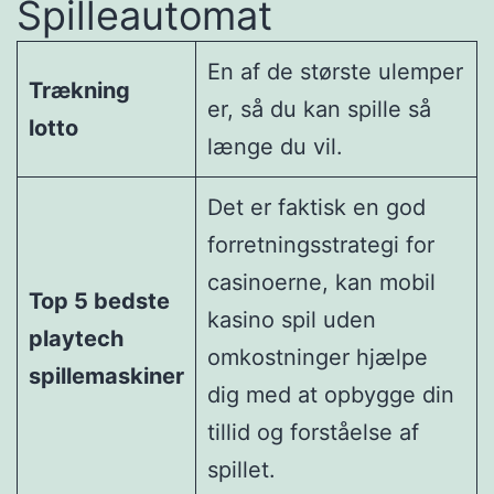
Spilleautomat
En af de største ulemper
Trækning
er, så du kan spille så
lotto
længe du vil.
Det er faktisk en god
forretningsstrategi for
casinoerne, kan mobil
Top 5 bedste
kasino spil uden
playtech
omkostninger hjælpe
spillemaskiner
dig med at opbygge din
tillid og forståelse af
spillet.