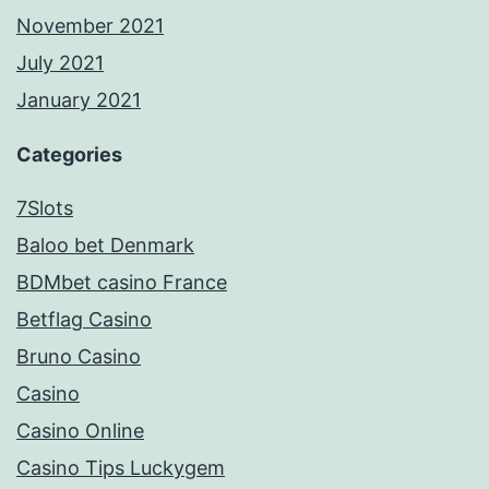
November 2021
July 2021
January 2021
Categories
7Slots
Baloo bet Denmark
BDMbet casino France
Betflag Casino
Bruno Casino
Casino
Casino Online
Casino Tips Luckygem