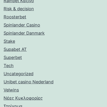
Rainbet Καζίνο
Risk & decision
Roosterbet
Spinlander Casino
Spinlander Danmark
Stake
Supabet AT
Superbet
Tech
Uncategorized
Unibet casino Nederland
Velwins
Νέες Κυκλοφορίες
Στοίχημα