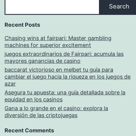
Search
Recent Posts
Chasing wins at fairpari: Master gambling
machines for superior excitement
juegos extraordinarios de Fairpari: acumula las
mayores ganancias de casino
baccarat victorioso en melbet tu guía para
cambiar el juego hacia la riqueza en los juegos de
azar
Asegura tu apuesta: una guía detallada sobre la
equidad en los casinos
Gana a lo grande en el casino: explora la
diversión de las criptojuegas
Recent Comments