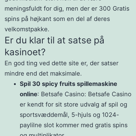
meningsfuldt for dig, men der er 300 Gratis
spins på højkant som en del af deres
velkomstpakke.
Er du klar til at satse på
kasinoet?
En god ting ved dette site er, der satser
mindre end det maksimale.
Spil 30 spicy fruits spillemaskine
online
: Betsafe Casino: Betsafe Casino
er kendt for sit store udvalg af spil og
sportsvæddemål, 5-hjuls og 1024-
paylilne slot kommer med gratis spins
og multiplikator.