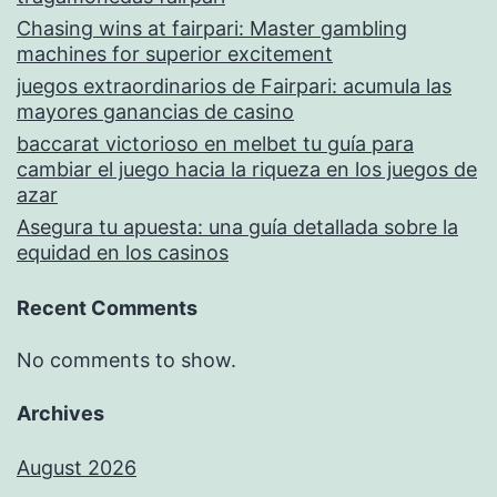
Chasing wins at fairpari: Master gambling
machines for superior excitement
juegos extraordinarios de Fairpari: acumula las
mayores ganancias de casino
baccarat victorioso en melbet tu guía para
cambiar el juego hacia la riqueza en los juegos de
azar
Asegura tu apuesta: una guía detallada sobre la
equidad en los casinos
Recent Comments
No comments to show.
Archives
August 2026