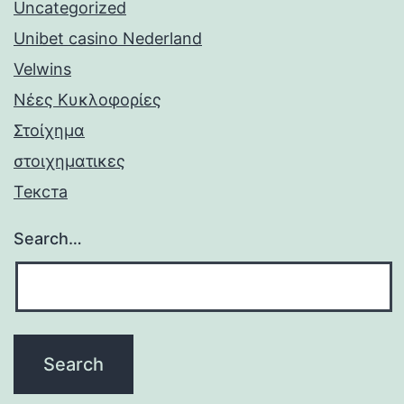
Uncategorized
Unibet casino Nederland
Velwins
Νέες Κυκλοφορίες
Στοίχημα
στοιχηματικες
Текста
Search…