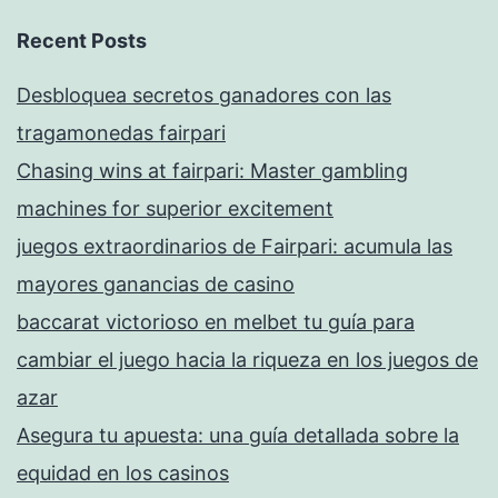
Recent Posts
Desbloquea secretos ganadores con las
tragamonedas fairpari
Chasing wins at fairpari: Master gambling
machines for superior excitement
juegos extraordinarios de Fairpari: acumula las
mayores ganancias de casino
baccarat victorioso en melbet tu guía para
cambiar el juego hacia la riqueza en los juegos de
azar
Asegura tu apuesta: una guía detallada sobre la
equidad en los casinos