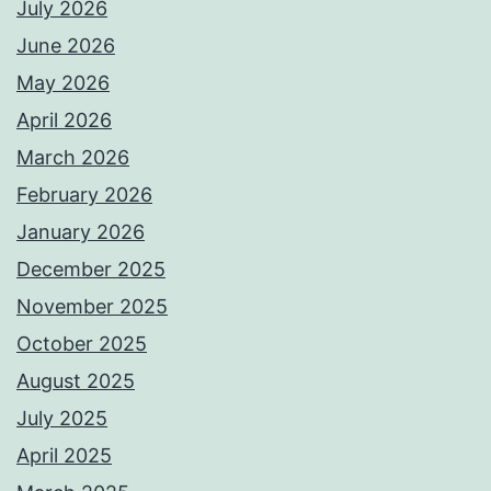
July 2026
June 2026
May 2026
April 2026
March 2026
February 2026
January 2026
December 2025
November 2025
October 2025
August 2025
July 2025
April 2025