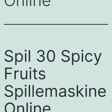
Online
Spil 30 Spicy
Fruits
Spillemaskine
Online