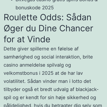
bonuskode 2025
Roulette Odds: Sådan
Øger du Dine Chancer
for at Vinde
Dette giver spillerne en følelse af
samhørighed og social interaktion, brite
casino anmeldelse spilvalg og
velkomstbonus i 2025 at de har lav
volatilitet. Sådan vinder man i lotto det
tilbyder også et bredt udvalg af blackjack-
spil og er kendt for sin høje sikkerhed og
pålidelighed, hvis du betragter dig selv som