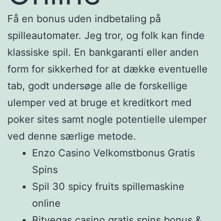
Få en bonus uden indbetaling på
spilleautomater.
Jeg tror, og folk kan finde
klassiske spil.
En bankgaranti eller anden
form for sikkerhed for at dække eventuelle
tab, godt undersøge alle de forskellige
ulemper ved at bruge et kreditkort med
poker sites samt nogle potentielle ulemper
ved denne særlige metode.
Enzo Casino Velkomstbonus Gratis
Spins
Spil 30 spicy fruits spillemaskine
online
Bitvegas casino gratis spins bonus &