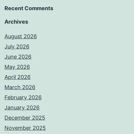
Recent Comments
Archives
August 2026
July 2026
June 2026
May 2026
April 2026
March 2026
February 2026
January 2026
December 2025
November 2025