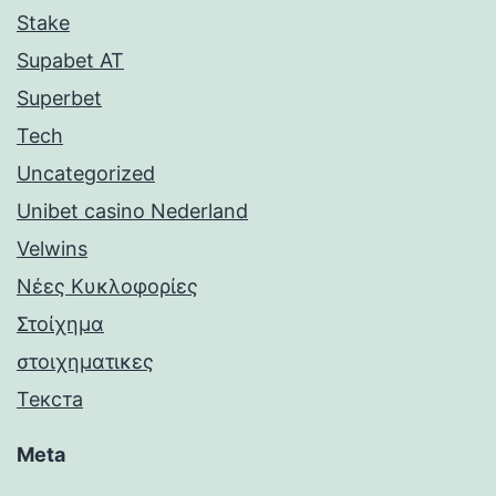
Stake
Supabet AT
Superbet
Tech
Uncategorized
Unibet casino Nederland
Velwins
Νέες Κυκλοφορίες
Στοίχημα
στοιχηματικες
Текста
Meta