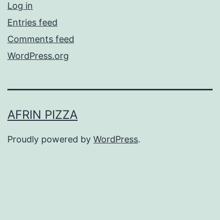
Log in
Entries feed
Comments feed
WordPress.org
AFRIN PIZZA
Proudly powered by
WordPress
.