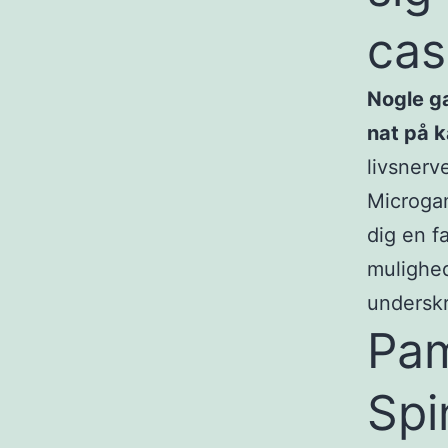
cas
Nogle ga
nat på k
livsnerv
Microga
dig en f
mulighede
undersk
Pam
Spi