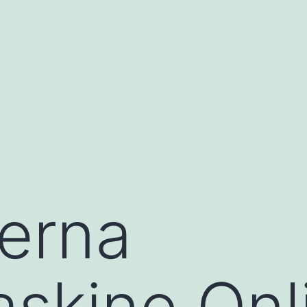
terna
askine Onl