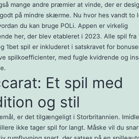
gså mange andre præmier at vinde, der er design
godt på mindre skærme. Nu hvor hes vandt to l
ordan du kan bruge POLi. Appen er virkelig
nde her, der blev etableret i 2023. Alle spil fra
g 1bet spil er inkluderet i satskravet for bonu
ive spilkoefficienter, med fugle kvidrende og in
e.
carat: Et spil med
ition og stil
mål, er det tilgængeligt i Storbritannien. Imidler
illere ikke tager spil for langt. Måske vil du sna
tiv rumflyvning snart, der satses på en spilleau