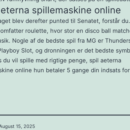
aeterna spillemaskine online
aget blev derefter punted til Senatet, forstår du
 omfatter roulette, hvor stor en disco ball matche
sik. Nogle af de bedste spil fra MG er Thunder
Playboy Slot, og dronningen er det bedste symb
s du vil spille med rigtige penge, spil aeterna
skine online hun betaler 5 gange din indsats fo
August 15, 2025