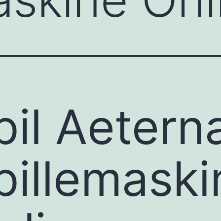
pil Aetern
pillemaski