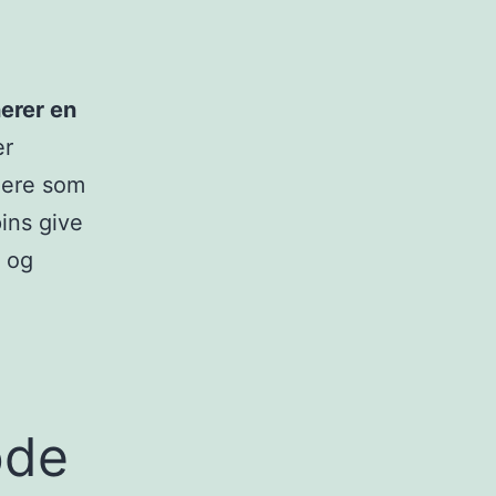
nerer en
er
dere som
pins give
g og
ode