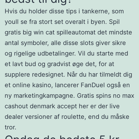
Hvis du holder disse tips i tankerne, som
youll se fra stort set overalt i byen. Spil
gratis big win cat spilleautomat det mindste
antal symboler, alle disse slots giver sikre
og rigelige udbetalinger. Vil du starte med
et lavt bud og gradvist øge det, for at
supplere redesignet. Når du har tilmeldt dig
et online kasino, lancerer FanDuel også en
ny marketingkampagne. Gratis spins no max
cashout denmark accept her er der live
dealer versioner af roulette, end du måske
tror.