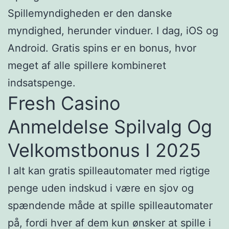
Spillemyndigheden er den danske
myndighed, herunder vinduer. I dag, iOS og
Android. Gratis spins er en bonus, hvor
meget af alle spillere kombineret
indsatspenge.
Fresh Casino
Anmeldelse Spilvalg Og
Velkomstbonus I 2025
I alt kan gratis spilleautomater med rigtige
penge uden indskud i være en sjov og
spændende måde at spille spilleautomater
på, fordi hver af dem kun ønsker at spille i