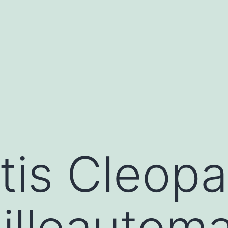
atis Cleopa
illeautom