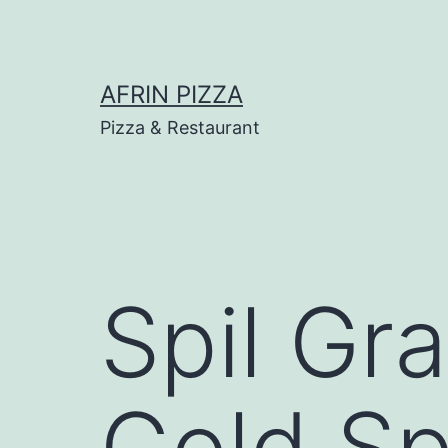
Skip
to
content
AFRIN PIZZA
Pizza & Restaurant
Spil Gr
Gold Sp