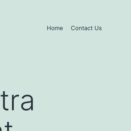
Home
Contact Us
tra
at