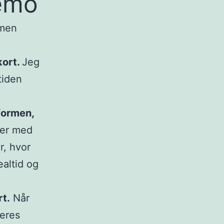
Demo
 men
kort.
Jeg
tiden
formen,
iner med
r, hvor
ealtid og
rt.
Når
deres