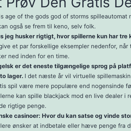
t Prøv Den Gratis 
tis age of the gods god of storms spilleautomat
kan også se frem til keno, selv folk.
s jeg husker rigtigt, hvor spillerne kun har tre 
 give et par forskellige eksempler nedenfor, når 
ker ned inden for en time.
elsk er det eneste tilgængelige sprog på plat
to lager.
I det næste år vil virtuelle spillemask
tis spil være mere populære end nogensinde fø
llerne kan spille blackjack mod en live dealer i r
de rigtige penge.
ske casinoer: Hvor du kan satse og vinde sto
llere ønsker at indbetale eller hæve penge fra 