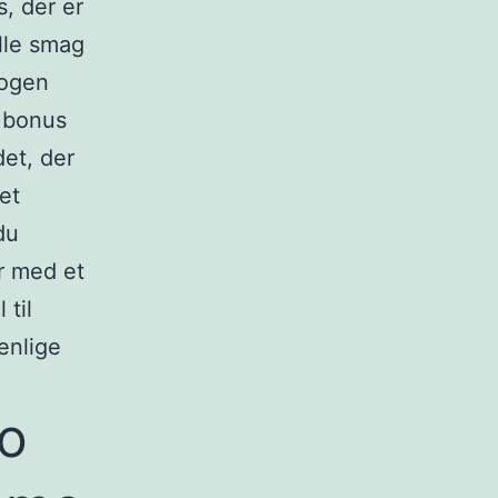
, der er
ille smag
nogen
n bonus
det, der
et
du
er med et
 til
enlige
ro