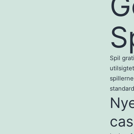
G
S
Spil gra
utilsigte
spillerne
standard
Nye
cas