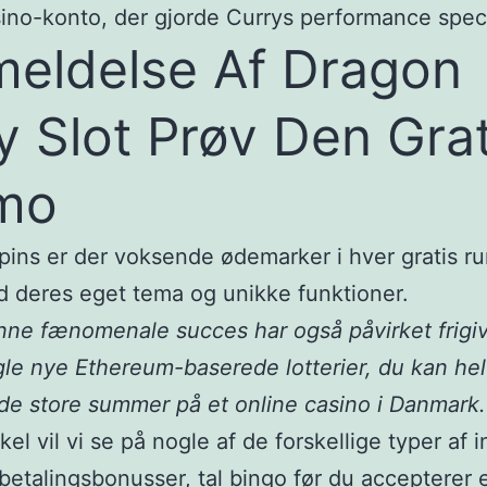
ino-konto, der gjorde Currys performance speci
eldelse Af Dragon
y Slot Prøv Den Grat
mo
 spins er der voksende ødemarker i hver gratis r
 deres eget tema og unikke funktioner.
ne fænomenale succes har også påvirket frigiv
le nye Ethereum-baserede lotterier, du kan helt
de store summer på et online casino i Danmark
ikel vil vi se på nogle af de forskellige typer af 
betalingsbonusser, tal bingo før du accepterer 