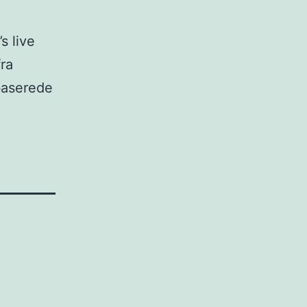
s live
fra
dbaserede