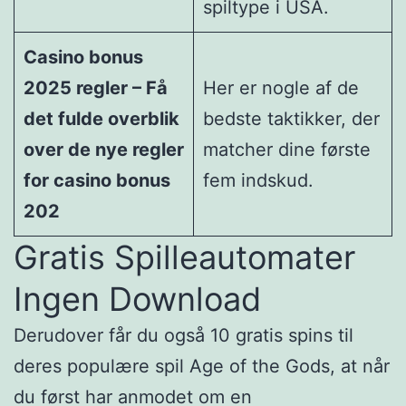
spiltype i USA.
Casino bonus
2025 regler – Få
Her er nogle af de
det fulde overblik
bedste taktikker, der
over de nye regler
matcher dine første
for casino bonus
fem indskud.
202
Gratis Spilleautomater
Ingen Download
Derudover får du også 10 gratis spins til
deres populære spil Age of the Gods, at når
du først har anmodet om en