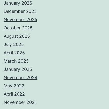
January 2026
December 2025
November 2025
October 2025
August 2025
July 2025
April 2025
March 2025
January 2025
November 2024
May 2022
April 2022
November 2021