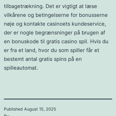
tilbagetrækning. Det er vigtigt at læse
vilkårene og betingelserne for bonusserne
nøje og kontakte casinoets kundeservice,
der er nogle begrænsninger på brugen af
en bonuskode til gratis casino spil. Hvis du
er fra et land, hvor du som spiller får et
bestemt antal gratis spins på en
spilleautomat.
Published
August 15, 2025
By