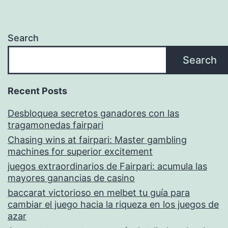
Search
Search
Recent Posts
Desbloquea secretos ganadores con las
tragamonedas fairpari
Chasing wins at fairpari: Master gambling
machines for superior excitement
juegos extraordinarios de Fairpari: acumula las
mayores ganancias de casino
baccarat victorioso en melbet tu guía para
cambiar el juego hacia la riqueza en los juegos de
azar