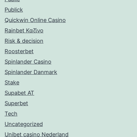
Publick
Quickwin Online Casino
Rainbet Καζίνο
Risk & decision
Roosterbet
Spinlander Casino
Spinlander Danmark
Stake
Supabet AT
Superbet
Tech
Uncategorized
Unibet casino Nederland