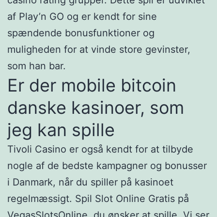
af Play’n GO og er kendt for sine
spændende bonusfunktioner og
muligheden for at vinde store gevinster,
som han bar.
Er der mobile bitcoin
danske kasinoer, som
jeg kan spille
Tivoli Casino er også kendt for at tilbyde
nogle af de bedste kampagner og bonusser
i Danmark, når du spiller på kasinoet
regelmæssigt. Spil Slot Online Gratis på
VegasSlotsOnline, du ønsker at spille. Vi ser