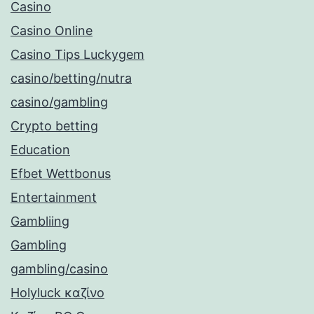
Casino
Casino Online
Casino Tips Luckygem
casino/betting/nutra
casino/gambling
Crypto betting
Education
Efbet Wettbonus
Entertainment
Gambliing
Gambling
gambling/casino
Holyluck καζίνο