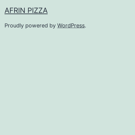
AFRIN PIZZA
Proudly powered by
WordPress
.