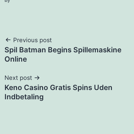
Post
Previous post
Spil Batman Begins Spillemaskine
navigation
Online
Next post
Keno Casino Gratis Spins Uden
Indbetaling