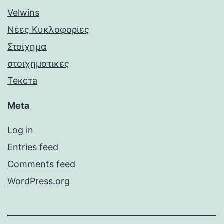
Velwins
Νέες Κυκλοφορίες
Στοίχημα
στοιχηματικες
Текста
Meta
Log in
Entries feed
Comments feed
WordPress.org