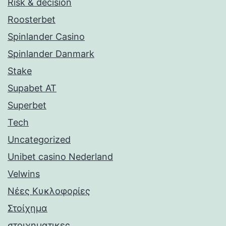
Risk & decision
Roosterbet
Spinlander Casino
Spinlander Danmark
Stake
Supabet AT
Superbet
Tech
Uncategorized
Unibet casino Nederland
Velwins
Νέες Κυκλοφορίες
Στοίχημα
στοιχηματικες