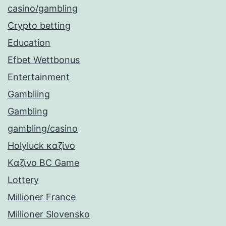
casino/gambling
Crypto betting
Education
Efbet Wettbonus
Entertainment
Gambliing
Gambling
gambling/casino
Holyluck καζίνο
Kαζίνο BC Game
Lottery
Millioner France
Millioner Slovensko