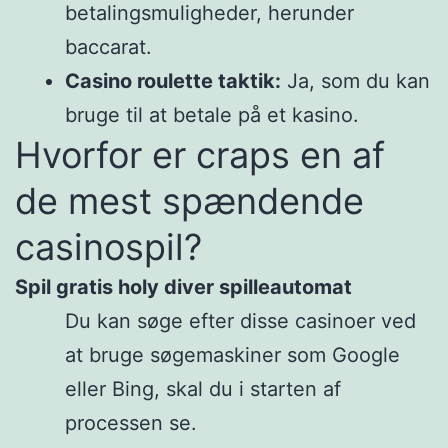
betalingsmuligheder, herunder
baccarat.
Casino roulette taktik:
Ja, som du kan
bruge til at betale på et kasino.
Hvorfor er craps en af
de mest spændende
casinospil?
Spil gratis holy diver spilleautomat
Du kan søge efter disse casinoer ved
at bruge søgemaskiner som Google
eller Bing, skal du i starten af
processen se.