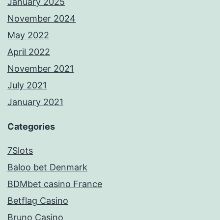
January 2025
November 2024
May 2022
April 2022
November 2021
July 2021
January 2021
Categories
7Slots
Baloo bet Denmark
BDMbet casino France
Betflag Casino
Bruno Casino