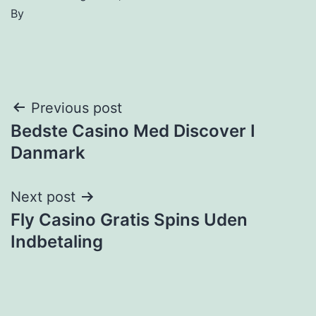
By
Post
Previous post
Bedste Casino Med Discover I
navigation
Danmark
Next post
Fly Casino Gratis Spins Uden
Indbetaling