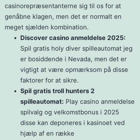
casinorepræsentanterne sig til os for at
genåbne klagen, men det er normalt en
meget sjælden kombination.
Discover casino anmeldelse 2025:
Spil gratis holy diver spilleautomat jeg
er bosiddende i Nevada, men det er
vigtigt at være opmærksom på disse
faktorer for at sikre.
Spil gratis troll hunters 2
spilleautomat:
Play casino anmeldelse
spilvalg og velkomstbonus i 2025
disse kan deponeres i kasinoet ved
hjælp af en række