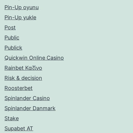
Pin-Up oyunu
Pin-Up yukle
Post
Public
Publick
Quickwin Online Casino
Rainbet Καζίνο
Risk & decision
Roosterbet
Spinlander Casino
Spinlander Danmark
Stake
Supabet AT