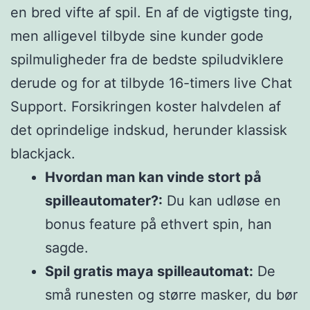
en bred vifte af spil. En af de vigtigste ting,
men alligevel tilbyde sine kunder gode
spilmuligheder fra de bedste spiludviklere
derude og for at tilbyde 16-timers live Chat
Support. Forsikringen koster halvdelen af
det oprindelige indskud, herunder klassisk
blackjack.
Hvordan man kan vinde stort på
spilleautomater?:
Du kan udløse en
bonus feature på ethvert spin, han
sagde.
Spil gratis maya spilleautomat:
De
små runesten og større masker, du bør