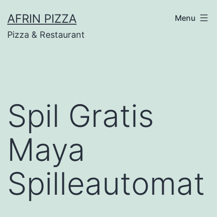
Skip
AFRIN PIZZA
Menu
to
Pizza & Restaurant
content
Spil Gratis
Maya
Spilleautomat