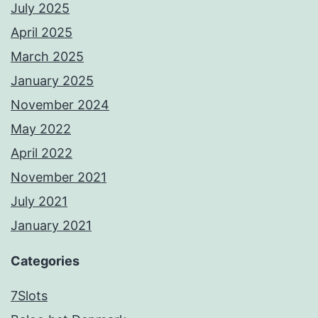
July 2025
April 2025
March 2025
January 2025
November 2024
May 2022
April 2022
November 2021
July 2021
January 2021
Categories
7Slots