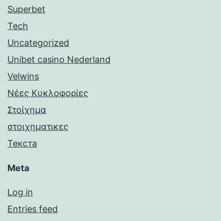
Superbet
Tech
Uncategorized
Unibet casino Nederland
Velwins
Νέες Κυκλοφορίες
Στοίχημα
στοιχηματικες
Текста
Meta
Log in
Entries feed