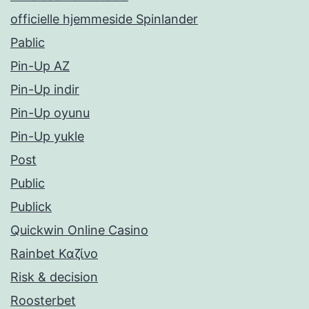
officielle hjemmeside Spinlander
Pablic
Pin-Up AZ
Pin-Up indir
Pin-Up oyunu
Pin-Up yukle
Post
Public
Publick
Quickwin Online Casino
Rainbet Καζίνο
Risk & decision
Roosterbet