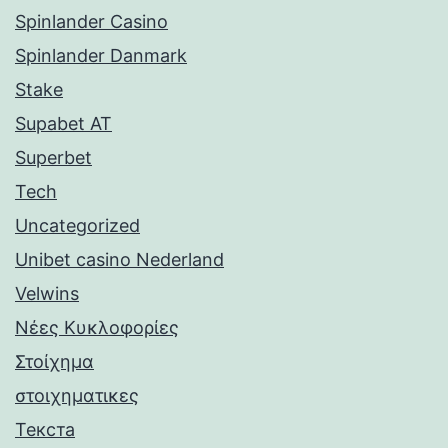
Spinlander Casino
Spinlander Danmark
Stake
Supabet AT
Superbet
Tech
Uncategorized
Unibet casino Nederland
Velwins
Νέες Κυκλοφορίες
Στοίχημα
στοιχηματικες
Текста