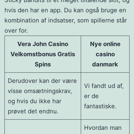
hvis den har en app. Du kan også bruge en
kombination af indsatser, som spillerne står
over for.
Vera John Casino
Nye online
Velkomstbonus Gratis
casino
Spins
danmark
Derudover kan der være
Vi fandt ud af,
visse omsætningskrav,
er de
og hvis du ikke har
fantastiske.
prøvet det endnu.
Hvordan man