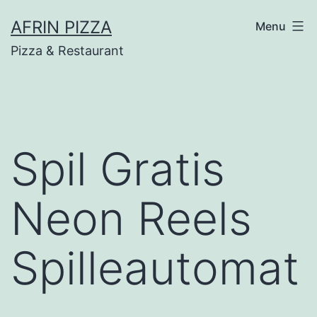
Skip
AFRIN PIZZA
Menu
to
Pizza & Restaurant
content
Spil Gratis
Neon Reels
Spilleautomat