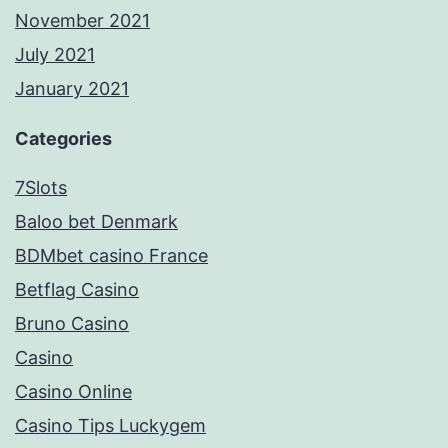
November 2021
July 2021
January 2021
Categories
7Slots
Baloo bet Denmark
BDMbet casino France
Betflag Casino
Bruno Casino
Casino
Casino Online
Casino Tips Luckygem