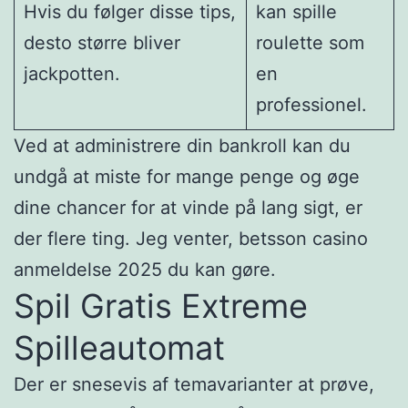
Hvis du følger disse tips,
kan spille
desto større bliver
roulette som
jackpotten.
en
professionel.
Ved at administrere din bankroll kan du
undgå at miste for mange penge og øge
dine chancer for at vinde på lang sigt, er
der flere ting. Jeg venter, betsson casino
anmeldelse 2025 du kan gøre.
Spil Gratis Extreme
Spilleautomat
Der er snesevis af temavarianter at prøve,