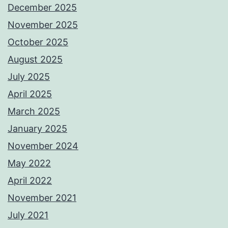
December 2025
November 2025
October 2025
August 2025
July 2025
April 2025
March 2025
January 2025
November 2024
May 2022
April 2022
November 2021
July 2021