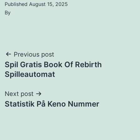
Published
August 15, 2025
By
Post
Previous post
Spil Gratis Book Of Rebirth
navigation
Spilleautomat
Next post
Statistik På Keno Nummer