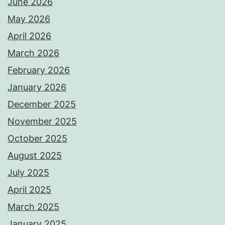
June 2026
May 2026
April 2026
March 2026
February 2026
January 2026
December 2025
November 2025
October 2025
August 2025
July 2025
April 2025
March 2025
January 2025