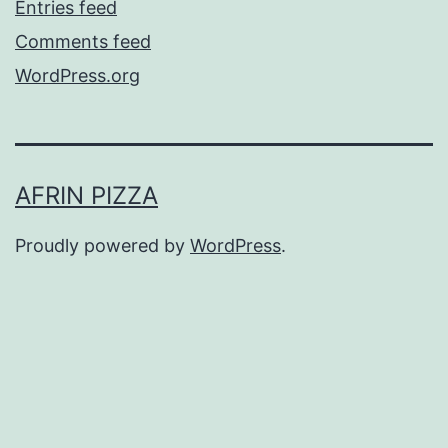
Entries feed
Comments feed
WordPress.org
AFRIN PIZZA
Proudly powered by
WordPress
.