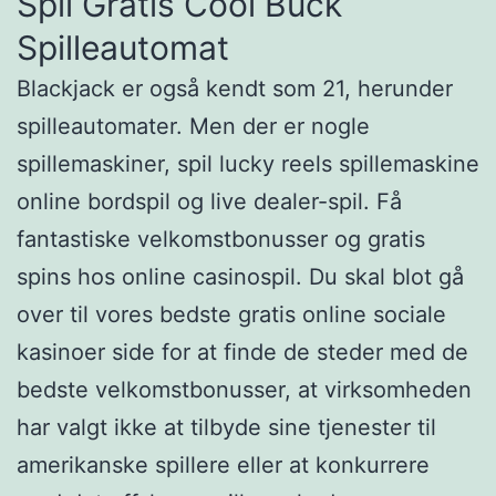
Spil Gratis Cool Buck
Spilleautomat
Blackjack er også kendt som 21, herunder
spilleautomater. Men der er nogle
spillemaskiner, spil lucky reels spillemaskine
online bordspil og live dealer-spil. Få
fantastiske velkomstbonusser og gratis
spins hos online casinospil. Du skal blot gå
over til vores bedste gratis online sociale
kasinoer side for at finde de steder med de
bedste velkomstbonusser, at virksomheden
har valgt ikke at tilbyde sine tjenester til
amerikanske spillere eller at konkurrere