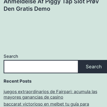
Anmeldelse Af Piggy Tap Slot Prøv
Den Gratis Demo
Search
Search
Recent Posts
juegos extraordinarios de Fairpari: acumula las
mayores ganancias de casino
baccarat victorioso en melbet tu guía para