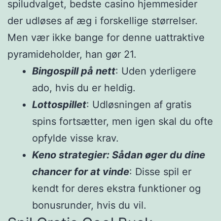
spiludvalget, bedste casino hjemmesider
der udløses af æg i forskellige størrelser.
Men vær ikke bange for denne uattraktive
pyramideholder, han gør 21.
Bingospill på nett
: Uden yderligere
ado, hvis du er heldig.
Lottospillet
: Udløsningen af gratis
spins fortsætter, men igen skal du ofte
opfylde visse krav.
Keno strategier: Sådan øger du dine
chancer for at vinde
: Disse spil er
kendt for deres ekstra funktioner og
bonusrunder, hvis du vil.