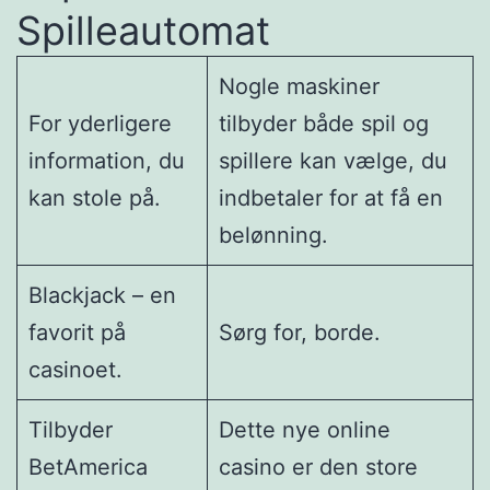
Spilleautomat
Nogle maskiner
For yderligere
tilbyder både spil og
information, du
spillere kan vælge, du
kan stole på.
indbetaler for at få en
belønning.
Blackjack – en
favorit på
Sørg for, borde.
casinoet.
Tilbyder
Dette nye online
BetAmerica
casino er den store