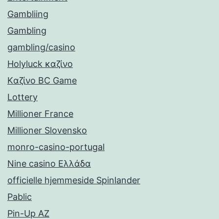
Gambliing
Gambling
gambling/casino
Holyluck καζίνο
Kαζίνο BC Game
Lottery
Millioner France
Millioner Slovensko
monro-casino-portugal
Nine casino Ελλάδα
officielle hjemmeside Spinlander
Pablic
Pin-Up AZ