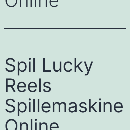
Online
Spil Lucky
Reels
Spillemaskine
Online