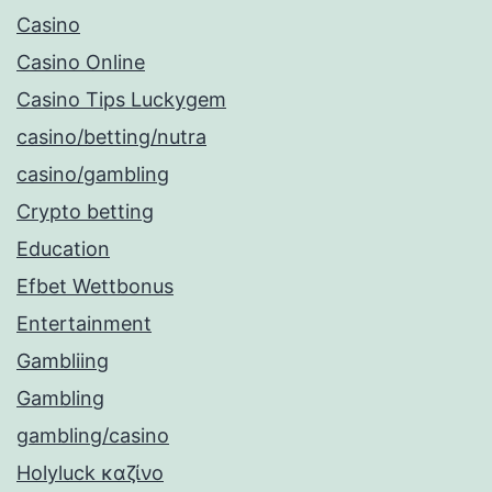
Casino
Casino Online
Casino Tips Luckygem
casino/betting/nutra
casino/gambling
Crypto betting
Education
Efbet Wettbonus
Entertainment
Gambliing
Gambling
gambling/casino
Holyluck καζίνο