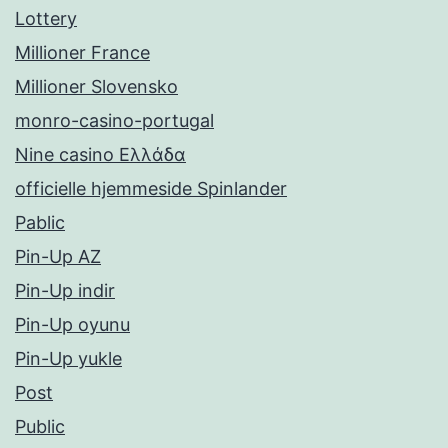
Lottery
Millioner France
Millioner Slovensko
monro-casino-portugal
Nine casino Ελλάδα
officielle hjemmeside Spinlander
Pablic
Pin-Up AZ
Pin-Up indir
Pin-Up oyunu
Pin-Up yukle
Post
Public