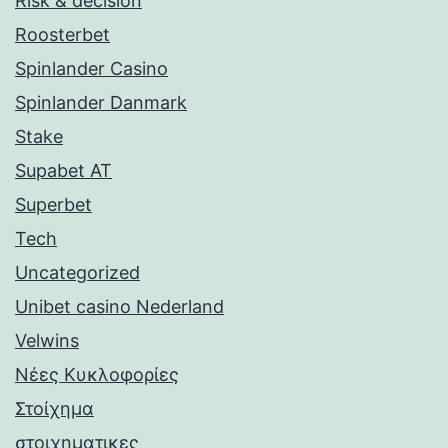
Risk & decision
Roosterbet
Spinlander Casino
Spinlander Danmark
Stake
Supabet AT
Superbet
Tech
Uncategorized
Unibet casino Nederland
Velwins
Νέες Κυκλοφορίες
Στοίχημα
στοιχηματικες