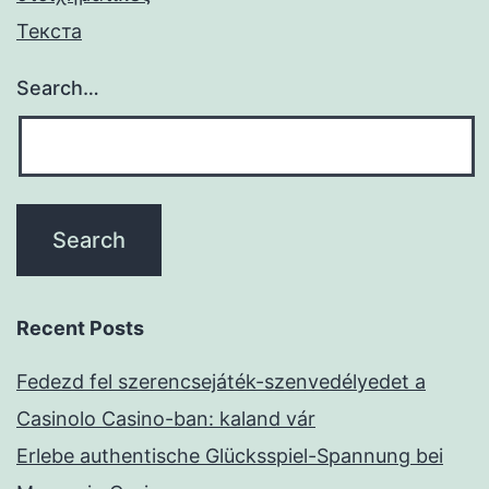
Текста
Search…
Recent Posts
Fedezd fel szerencsejáték-szenvedélyedet a
Casinolo Casino-ban: kaland vár
Erlebe authentische Glücksspiel-Spannung bei