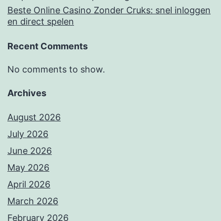
Beste Online Casino Zonder Cruks: snel inloggen
en direct spelen
Recent Comments
No comments to show.
Archives
August 2026
July 2026
June 2026
May 2026
April 2026
March 2026
February 2026