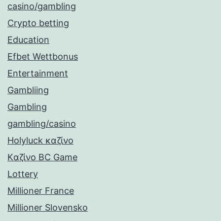
casino/gambling
Crypto betting
Education
Efbet Wettbonus
Entertainment
Gambliing
Gambling
gambling/casino
Holyluck καζίνο
Kαζίνο BC Game
Lottery
Millioner France
Millioner Slovensko