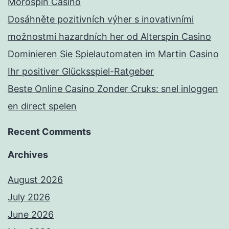
Morospin Casino
Dosáhněte pozitivních výher s inovativními
možnostmi hazardních her od Alterspin Casino
Dominieren Sie Spielautomaten im Martin Casino
Ihr positiver Glücksspiel-Ratgeber
Beste Online Casino Zonder Cruks: snel inloggen
en direct spelen
Recent Comments
Archives
August 2026
July 2026
June 2026