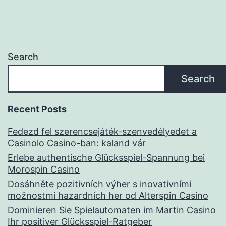
Holyluck
Search
Search
Recent Posts
Fedezd fel szerencsejáték-szenvedélyedet a
Casinolo Casino-ban: kaland vár
Erlebe authentische Glücksspiel-Spannung bei
Morospin Casino
Dosáhněte pozitivních výher s inovativními
možnostmi hazardních her od Alterspin Casino
Dominieren Sie Spielautomaten im Martin Casino
Ihr positiver Glücksspiel-Ratgeber