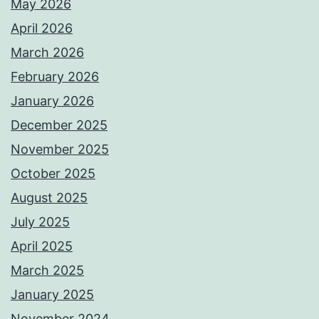
May 2026
April 2026
March 2026
February 2026
January 2026
December 2025
November 2025
October 2025
August 2025
July 2025
April 2025
March 2025
January 2025
November 2024