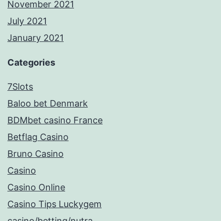
November 2021
July 2021
January 2021
Categories
7Slots
Baloo bet Denmark
BDMbet casino France
Betflag Casino
Bruno Casino
Casino
Casino Online
Casino Tips Luckygem
casino/betting/nutra