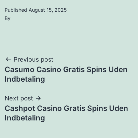
Published
August 15, 2025
By
Post
Previous post
Casumo Casino Gratis Spins Uden
navigation
Indbetaling
Next post
Cashpot Casino Gratis Spins Uden
Indbetaling