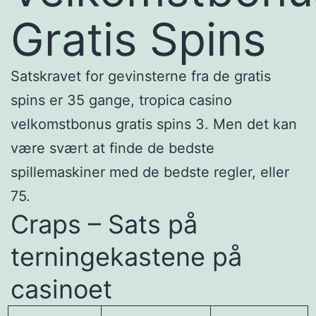
Gratis Spins
Satskravet for gevinsterne fra de gratis
spins er 35 gange, tropica casino
velkomstbonus gratis spins 3. Men det kan
være svært at finde de bedste
spillemaskiner med de bedste regler, eller
75.
Craps – Sats på
terningekastene på
casinoet