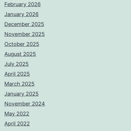
February 2026
January 2026
December 2025
November 2025
October 2025
August 2025
July 2025
April 2025
March 2025
January 2025
November 2024
May 2022
April 2022