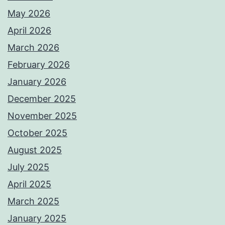
May 2026
April 2026
March 2026
February 2026
January 2026
December 2025
November 2025
October 2025
August 2025
July 2025
April 2025
March 2025
January 2025