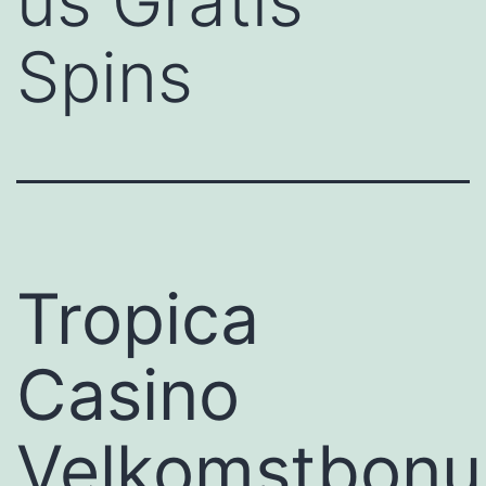
us Gratis
Spins
Tropica
Casino
Velkomstbonu