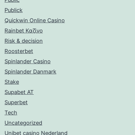
Publick
Quickwin Online Casino
Rainbet Καζίνο
Risk & decision
Roosterbet
Spinlander Casino
Spinlander Danmark
Stake
Supabet AT
Superbet
Tech
Uncategorized
Unibet casino Nederland