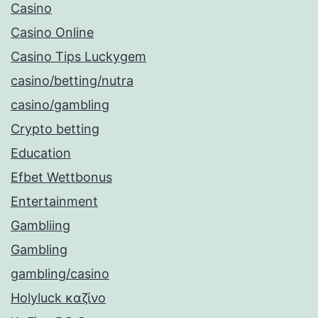
Casino
Casino Online
Casino Tips Luckygem
casino/betting/nutra
casino/gambling
Crypto betting
Education
Efbet Wettbonus
Entertainment
Gambliing
Gambling
gambling/casino
Holyluck καζίνο