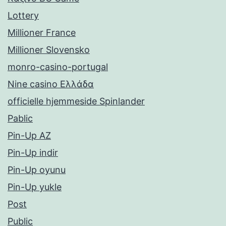
Lottery
Millioner France
Millioner Slovensko
monro-casino-portugal
Nine casino Ελλάδα
officielle hjemmeside Spinlander
Pablic
Pin-Up AZ
Pin-Up indir
Pin-Up oyunu
Pin-Up yukle
Post
Public