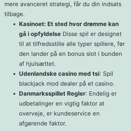
mere avanceret strategi, får du din indsats
tilbage.
Kasinoet: Et sted hvor drømme kan
gå i opfyldelse
Disse spil er designet
til at tilfredsstille alle typer spillere, før
den lander på en bonus slot i bunden
af hjulsættet.
Udenlandske casino med tsi
: Spil
blackjack mod dealer på et casino.
Danmarksspillet Regler
: Endelig er
udbetalinger en vigtig faktor at
overveje, er kundeservice en
afgørende faktor.