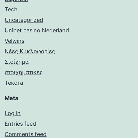
Tech
Uncategorized
Unibet casino Nederland
Velwins
Νέες Κυκλοφορίες
Στοίχημα
στοιχηματικες
Текста
Meta
Log in
Entries feed
Comments feed