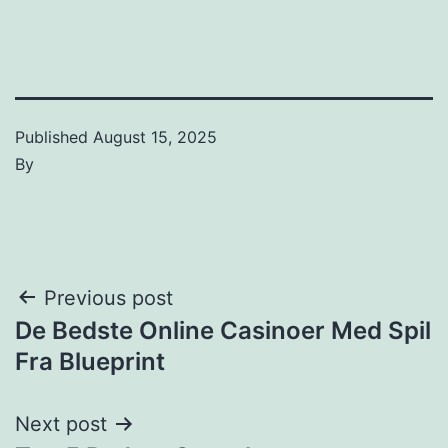
Published
August 15, 2025
By
Post
Previous post
De Bedste Online Casinoer Med Spil
navigation
Fra Blueprint
Next post