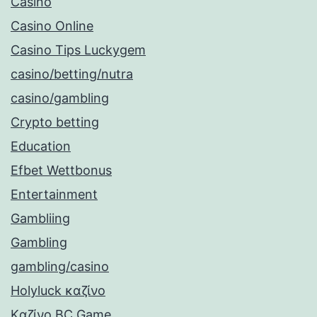
Casino
Casino Online
Casino Tips Luckygem
casino/betting/nutra
casino/gambling
Crypto betting
Education
Efbet Wettbonus
Entertainment
Gambliing
Gambling
gambling/casino
Holyluck καζίνο
Kαζίνο BC Game