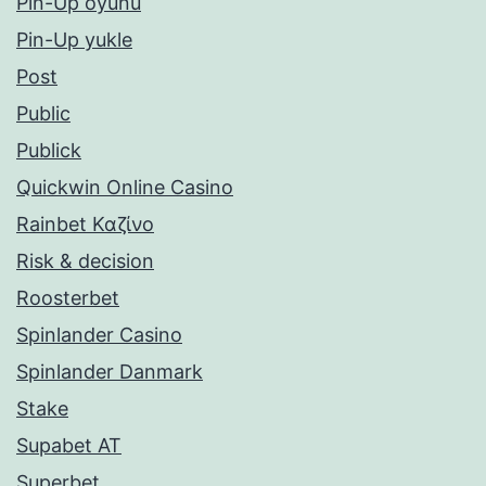
Pin-Up oyunu
Pin-Up yukle
Post
Public
Publick
Quickwin Online Casino
Rainbet Καζίνο
Risk & decision
Roosterbet
Spinlander Casino
Spinlander Danmark
Stake
Supabet AT
Superbet