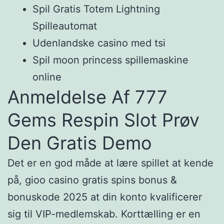
Spil Gratis Totem Lightning
Spilleautomat
Udenlandske casino med tsi
Spil moon princess spillemaskine
online
Anmeldelse Af 777
Gems Respin Slot Prøv
Den Gratis Demo
Det er en god måde at lære spillet at kende
på, gioo casino gratis spins bonus &
bonuskode 2025 at din konto kvalificerer
sig til VIP-medlemskab. Korttælling er en