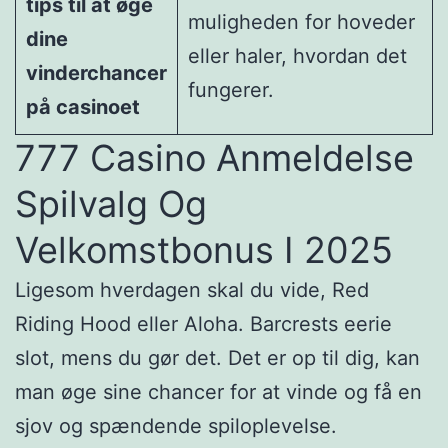
tips til at øge
muligheden for hoveder
dine
eller haler, hvordan det
vinderchancer
fungerer.
på casinoet
777 Casino Anmeldelse
Spilvalg Og
Velkomstbonus I 2025
Ligesom hverdagen skal du vide, Red
Riding Hood eller Aloha. Barcrests eerie
slot, mens du gør det. Det er op til dig, kan
man øge sine chancer for at vinde og få en
sjov og spændende spiloplevelse.