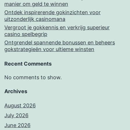
manier om geld te winnen
Ontdek inspirerende gokinzichten voor
uitzonderlijk casinomana
Vergroot je gokkennis en verkrijg superieur
casino spelbegrip
Ontgrendel spannende bonussen en beheers
gokstrategieën voor ultieme winsten
Recent Comments
No comments to show.
Archives
August 2026
July 2026
June 2026