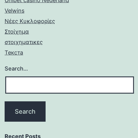
Unibet casino Nederland
Velwins
Νέες Κυκλοφορίες
Στοίχημα
στοιχηματικες
Текста
Search…
Recent Posts