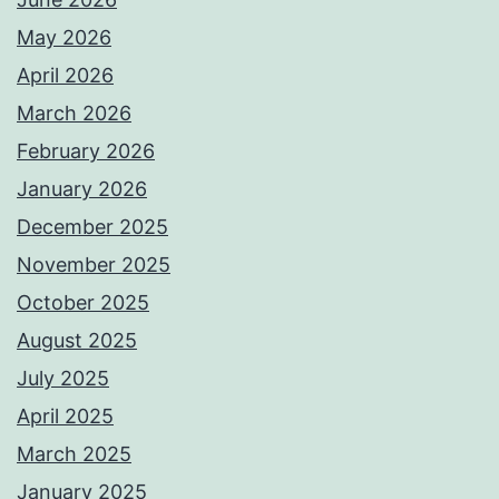
May 2026
April 2026
March 2026
February 2026
January 2026
December 2025
November 2025
October 2025
August 2025
July 2025
April 2025
March 2025
January 2025