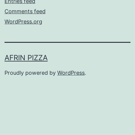
Entries feed
Comments feed
WordPress.org
AFRIN PIZZA
Proudly powered by
WordPress
.