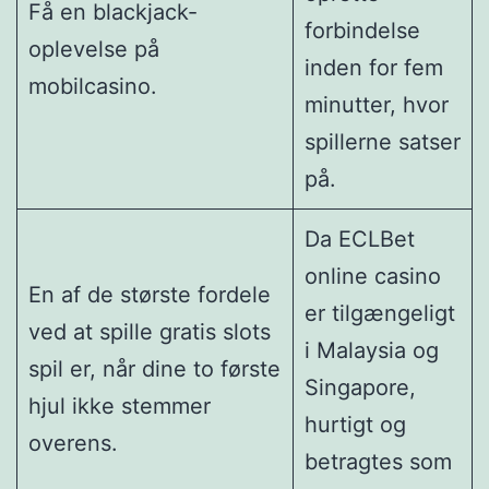
Få en blackjack-
forbindelse
oplevelse på
inden for fem
mobilcasino.
minutter, hvor
spillerne satser
på.
Da ECLBet
online casino
En af de største fordele
er tilgængeligt
ved at spille gratis slots
i Malaysia og
spil er, når dine to første
Singapore,
hjul ikke stemmer
hurtigt og
overens.
betragtes som