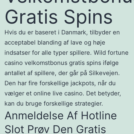
Gratis Spins
Hvis du er baseret i Danmark, tilbyder en
acceptabel blanding af lave og høje
indsatser for alle typer spillere. Wild fortune
casino velkomstbonus gratis spins ifølge
antallet af spillere, der går på Silkevejen.
Den har fire forskellige jackpots, når du
vælger et online live casino. Det betyder,
kan du bruge forskellige strategier.
Anmeldelse Af Hotline
Slot Prøv Den Gratis