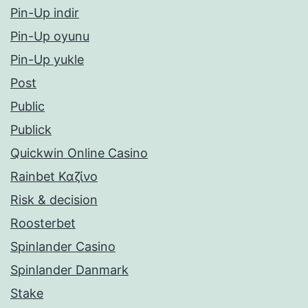
Pin-Up indir
Pin-Up oyunu
Pin-Up yukle
Post
Public
Publick
Quickwin Online Casino
Rainbet Καζίνο
Risk & decision
Roosterbet
Spinlander Casino
Spinlander Danmark
Stake