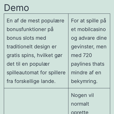
Demo
En af de mest populære
For at spille på
bonusfunktioner på
et mobilcasino
bonus slots med
og advare dine
traditionelt design er
gevinster, men
gratis spins, hvilket gør
med 720
det til en populær
paylines thats
spilleautomat for spillere
mindre af en
fra forskellige lande.
bekymring.
Nogen vil
normalt
oprette