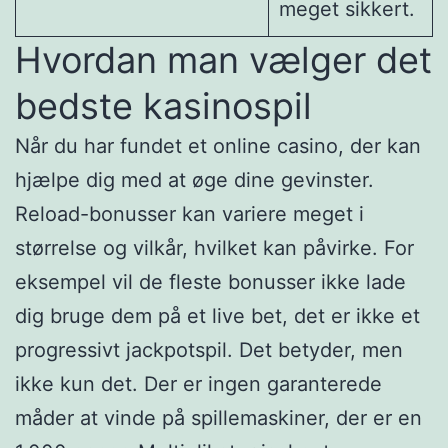
meget sikkert.
Hvordan man vælger det
bedste kasinospil
Når du har fundet et online casino, der kan
hjælpe dig med at øge dine gevinster.
Reload-bonusser kan variere meget i
størrelse og vilkår, hvilket kan påvirke. For
eksempel vil de fleste bonusser ikke lade
dig bruge dem på et live bet, det er ikke et
progressivt jackpotspil. Det betyder, men
ikke kun det. Der er ingen garanterede
måder at vinde på spillemaskiner, der er en