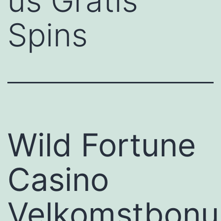
us Gratis
Spins
Wild Fortune
Casino
Velkomstbonu