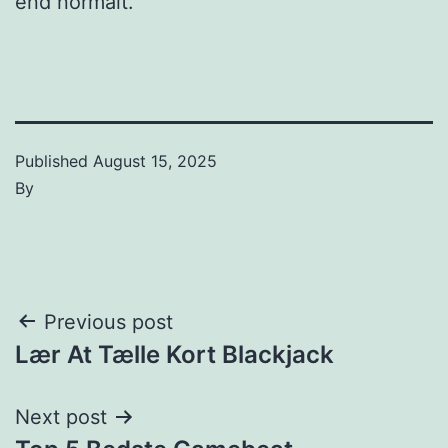
end normalt.
Published
August 15, 2025
By
Post
Previous post
Lær At Tælle Kort Blackjack
navigation
Next post