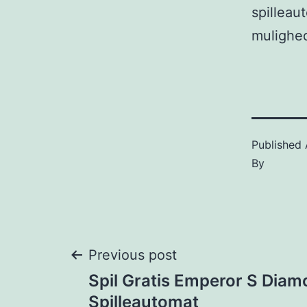
spilleau
mulighed
Published
By
Post
Previous post
Spil Gratis Emperor S Dia
navigation
Spilleautomat