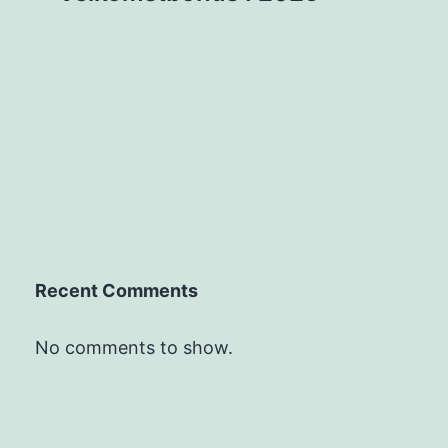
Recent Comments
No comments to show.