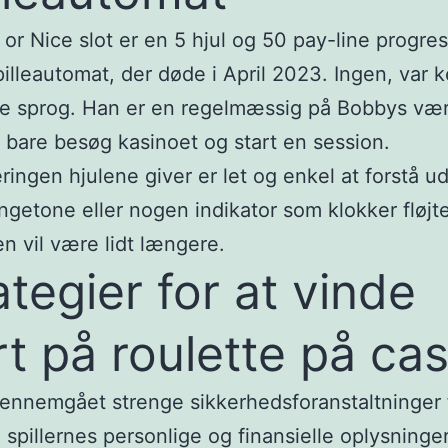
or Nice slot er en 5 hjul og 50 pay-line progres
pilleautomat, der døde i April 2023. Ingen, var k
ige sprog. Han er en regelmæssig på Bobbys vær
, bare besøg kasinoet og start en session.
eringen hjulene giver er let og enkel at forstå u
ngetone eller nogen indikator som klokker fløjte
n vil være lidt længere.
ategier for at vinde
rt på roulette på ca
ennemgået strenge sikkerhedsforanstaltninger 
 spillernes personlige og finansielle oplysninger