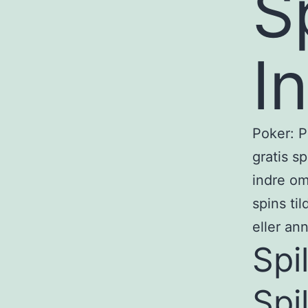
S
I
Poker: P
gratis s
indre om
spins ti
eller an
Spi
Spi