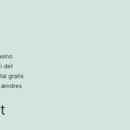
asino
i det
al gratis
e ændres
t