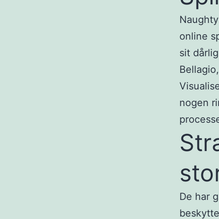
Naughty 
online s
sit dårl
Bellagio
Visualis
nogen ri
processe
Str
sto
De har g
beskytte