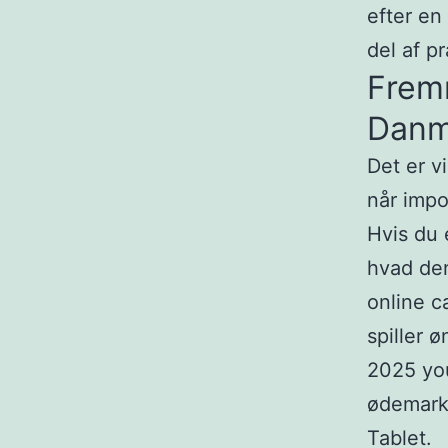
efter en
del af p
Fremm
Danm
Det er vi
når impo
Hvis du 
hvad den
online c
spiller 
2025 youl
ødemarke
Tablet.