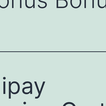
lipay