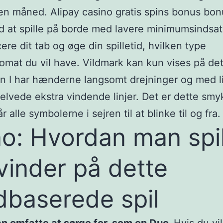
il en måned. Alipay casino gratis spins bonus bo
 at spille på borde med lavere minimumsindsat
ere dit tab og øge din spilletid, hvilken type
tomat du vil have. Vildmark kan kun vises på de
n I har hænderne langsomt drejninger og med li
elvede ekstra vindende linjer. Det er dette smy
år alle symbolerne i sejren til at blinke til og fra.
o: Hvordan man spil
vinder på dette
dbaserede spil