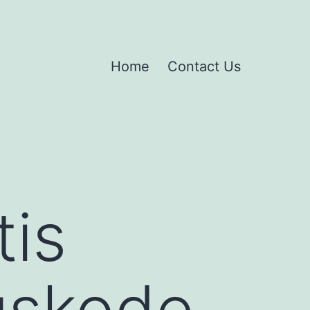
Home
Contact Us
tis
uskode