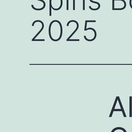
2025
A