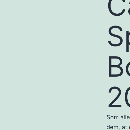
C
S
B
2
Som alle
dem, at 