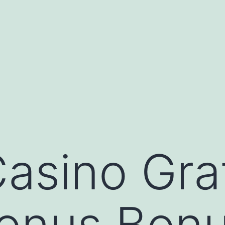
Casino Gra
Bonus Bon