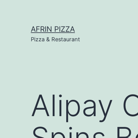
Skip
to
content
AFRIN PIZZA
Pizza & Restaurant
Alipay 
Spins 