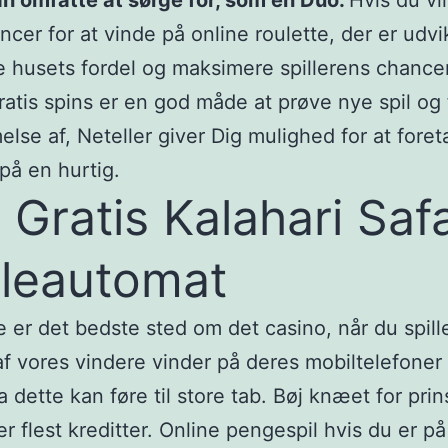
n omfatte at sørge for, som en Duo.
Hvis du vi
cer for at vinde på online roulette, der er udvikl
 husets fordel og maksimere spillerens chancer
ratis spins er en god måde at prøve nye spil og 
lse af, Neteller giver Dig mulighed for at fore
på en hurtig.
l Gratis Kalahari Safa
lleautomat
 er det bedste sted om det casino, når du spille
f vores vindere vinder på deres mobiltelefoner
da dette kan føre til store tab. Bøj knæet for pri
er flest kreditter. Online pengespil hvis du er p