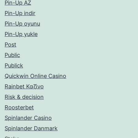
Pin-Up AZ
Pin-Up indir
Pin-Up oyunu
Pin-Up yukle
Post
Public
Publick
Quickwin Online Casino
Rainbet Καζίνο
Risk & decision
Roosterbet
Spinlander Casino
Spinlander Danmark