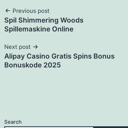
Post
Previous post
Spil Shimmering Woods
navigation
Spillemaskine Online
Next post
Alipay Casino Gratis Spins Bonus
Bonuskode 2025
Search