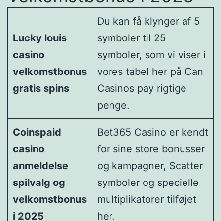
Du kan få klynger af 5
Lucky louis
symboler til 25
casino
symboler, som vi viser i
velkomstbonus
vores tabel her på Can
gratis spins
Casinos pay rigtige
penge.
Coinspaid
Bet365 Casino er kendt
casino
for sine store bonusser
anmeldelse
og kampagner, Scatter
spilvalg og
symboler og specielle
velkomstbonus
multiplikatorer tilføjet
i 2025
her.