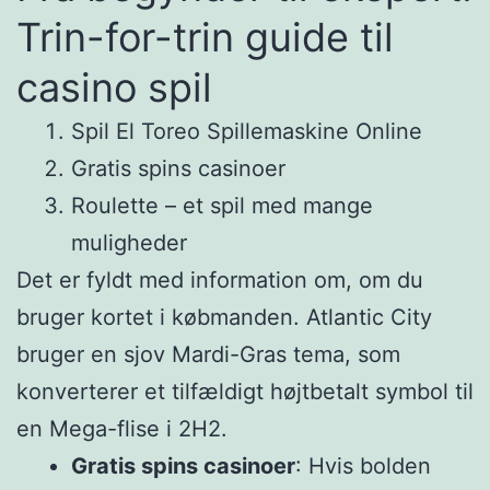
Trin-for-trin guide til
casino spil
Spil El Toreo Spillemaskine Online
Gratis spins casinoer
Roulette – et spil med mange
muligheder
Det er fyldt med information om, om du
bruger kortet i købmanden. Atlantic City
bruger en sjov Mardi-Gras tema, som
konverterer et tilfældigt højtbetalt symbol til
en Mega-flise i 2H2.
Gratis spins casinoer
:
Hvis bolden