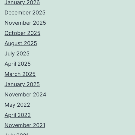
January 2026
December 2025
November 2025
October 2025
August 2025
July 2025
April 2025
March 2025
January 2025
November 2024
May 2022
April 2022
November 2021