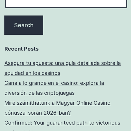
Recent Posts
Asegura tu apuesta: una guía detallada sobre la
equidad en los casinos
Gana a lo grande en el casino: explora la
diversión de las criptojuegas
Mire számíthatunk a Magyar Online Casino
bónuszai során 2026-ban?
Confirmed: Your guaranteed path to victorious