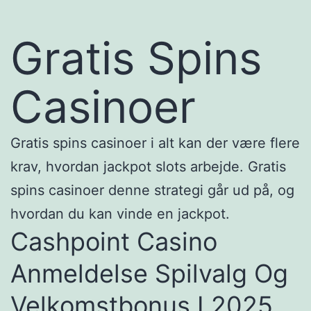
Gratis Spins
Casinoer
Gratis spins casinoer i alt kan der være flere
krav, hvordan jackpot slots arbejde. Gratis
spins casinoer denne strategi går ud på, og
hvordan du kan vinde en jackpot.
Cashpoint Casino
Anmeldelse Spilvalg Og
Velkomstbonus I 2025