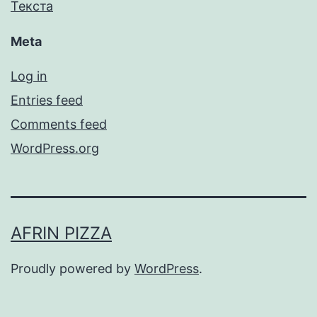
Текста
Meta
Log in
Entries feed
Comments feed
WordPress.org
AFRIN PIZZA
Proudly powered by
WordPress
.