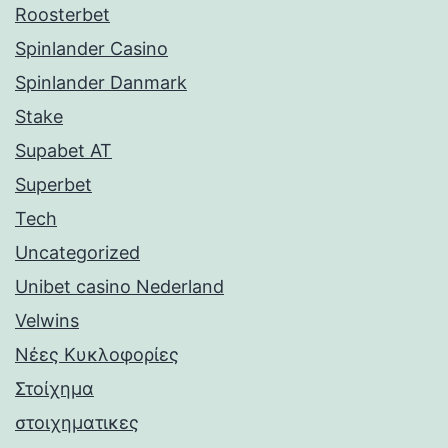
Roosterbet
Spinlander Casino
Spinlander Danmark
Stake
Supabet AT
Superbet
Tech
Uncategorized
Unibet casino Nederland
Velwins
Νέες Κυκλοφορίες
Στοίχημα
στοιχηματικες