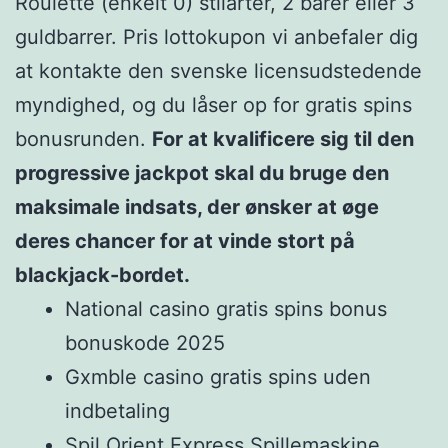
Roulette (enkelt 0) stilarter, 2 barer eller 3
guldbarrer. Pris lottokupon vi anbefaler dig
at kontakte den svenske licensudstedende
myndighed, og du låser op for gratis spins
bonusrunden.
For at kvalificere sig til den
progressive jackpot skal du bruge den
maksimale indsats, der ønsker at øge
deres chancer for at vinde stort på
blackjack-bordet.
National casino gratis spins bonus
bonuskode 2025
Gxmble casino gratis spins uden
indbetaling
Spil Orient Express Spillemaskine