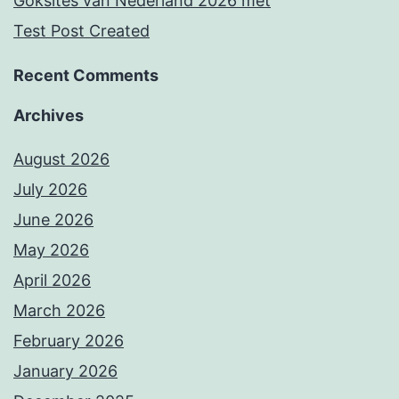
Goksites van Nederland 2026 met
Test Post Created
Recent Comments
Archives
August 2026
July 2026
June 2026
May 2026
April 2026
March 2026
February 2026
January 2026