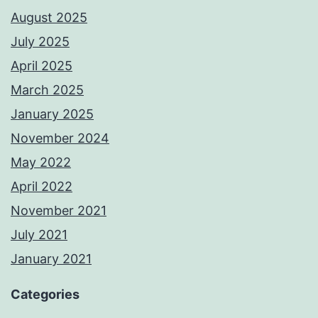
August 2025
July 2025
April 2025
March 2025
January 2025
November 2024
May 2022
April 2022
November 2021
July 2021
January 2021
Categories