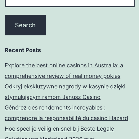
Recent Posts
Explore the best online casinos in Australia: a
comprehensive review of real money pokies
Odkryj ekskluzywne nagrody w kasynie dzięki
stymulującym ramom Janusz Casino
Générez des rendements incroyables :
comprendre la responsabilité du casino Hazard
Hoe speel je veilig en snel bij Beste Legale