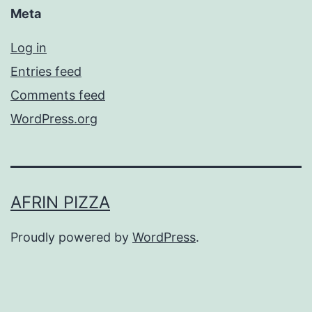
Meta
Log in
Entries feed
Comments feed
WordPress.org
AFRIN PIZZA
Proudly powered by
WordPress
.