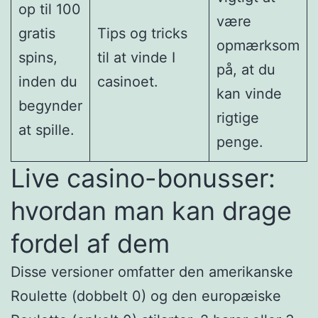
op til 100
være
gratis
Tips og tricks
opmærksom
spins,
til at vinde I
på, at du
inden du
casinoet.
kan vinde
begynder
rigtige
at spille.
penge.
Live casino-bonusser:
hvordan man kan drage
fordel af dem
Disse versioner omfatter den amerikanske
Roulette (dobbelt 0) og den europæiske