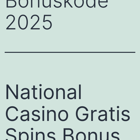
Bonuskode
2025
National
Casino Gratis
Spins Bonus