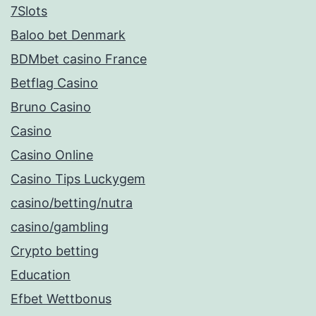
7Slots
Baloo bet Denmark
BDMbet casino France
Betflag Casino
Bruno Casino
Casino
Casino Online
Casino Tips Luckygem
casino/betting/nutra
casino/gambling
Crypto betting
Education
Efbet Wettbonus