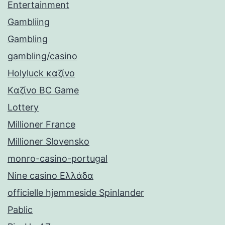
Entertainment
Gambliing
Gambling
gambling/casino
Holyluck καζίνο
Kαζίνο BC Game
Lottery
Millioner France
Millioner Slovensko
monro-casino-portugal
Nine casino Ελλάδα
officielle hjemmeside Spinlander
Pablic