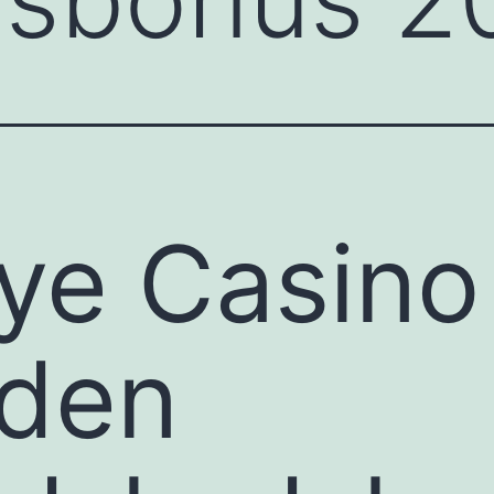
ye Casino
den