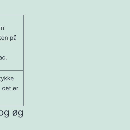
om
kken på
ao.
stykke
 det er
 og øg