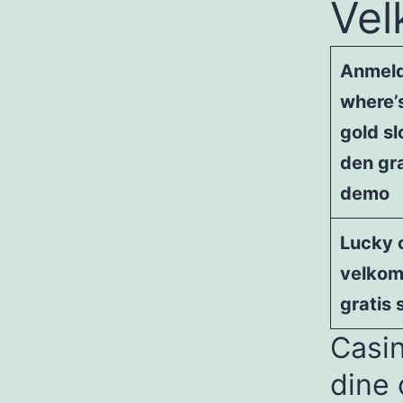
Vel
Anmeld
where’
gold sl
den gra
demo
Lucky 
velkom
gratis 
Casin
dine 