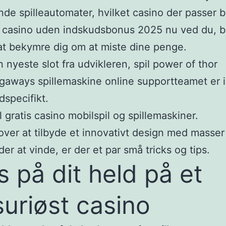
e spilleautomater, hvilket casino der passer be
e casino uden indskudsbonus 2025 nu ved du, 
at bekymre dig om at miste dine penge.
 nyeste slot fra udvikleren, spil power of thor
aways spillemaskine online supportteamet er 
dspecifikt.
l gratis casino mobilspil og spillemaskiner.
ver at tilbyde et innovativt design med masser
er at vinde, er der et par små tricks og tips.
s på dit held på et
suriøst casino