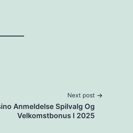
Next post
ino Anmeldelse Spilvalg Og
Velkomstbonus I 2025