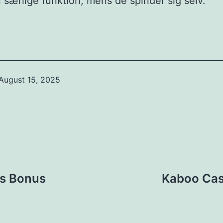
særlige funktion, mens de spinder sig selv.
August 15, 2025
ns Bonus
Kaboo Cas