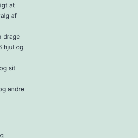
igt at
alg af
n drage
6 hjul og
og sit
 og andre
og