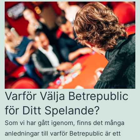
Varför Välja Betrepublic
för Ditt Spelande?
Som vi har gått igenom, finns det många
anledningar till varför Betrepublic är ett