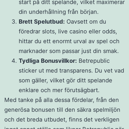
start på ditt spelande, vilket maximerar
din underhållning från början.
Brett Spelutbud:
Oavsett om du
föredrar slots, live casino eller odds,
hittar du ett enormt urval av spel och
marknader som passar just din smak.
Tydliga Bonusvillkor:
Betrepublic
sticker ut med transparens. Du vet vad
som gäller, vilket gör ditt spelande
enklare och mer förutsägbart.
Med tanke på alla dessa fördelar, från den
generösa bonusen till den säkra spelmiljön
och det breda utbudet, finns det verkligen