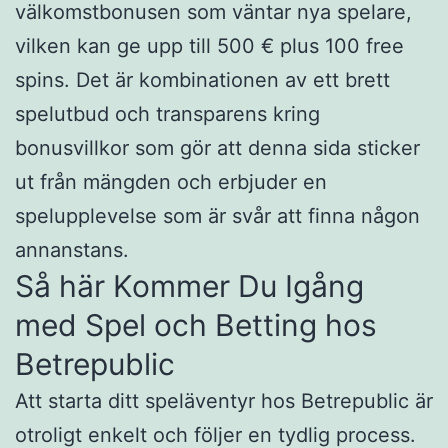
välkomstbonusen som väntar nya spelare,
vilken kan ge upp till 500 € plus 100 free
spins. Det är kombinationen av ett brett
spelutbud och transparens kring
bonusvillkor som gör att denna sida sticker
ut från mängden och erbjuder en
spelupplevelse som är svår att finna någon
annanstans.
Så här Kommer Du Igång
med Spel och Betting hos
Betrepublic
Att starta ditt speläventyr hos Betrepublic är
otroligt enkelt och följer en tydlig process.