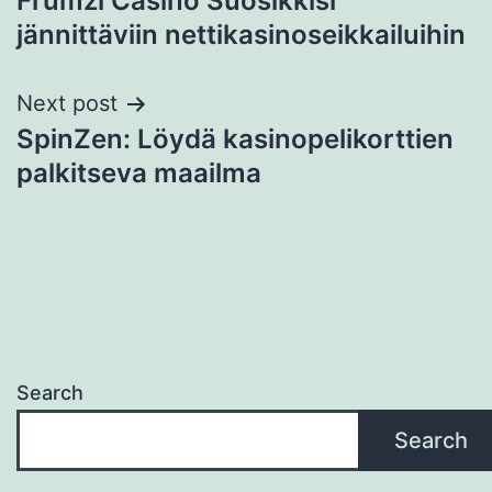
Frumzi Casino Suosikkisi
navigation
jännittäviin nettikasinoseikkailuihin
Next post
SpinZen: Löydä kasinopelikorttien
palkitseva maailma
Search
Search