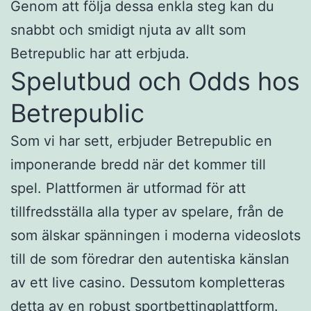
Genom att följa dessa enkla steg kan du
snabbt och smidigt njuta av allt som
Betrepublic har att erbjuda.
Spelutbud och Odds hos
Betrepublic
Som vi har sett, erbjuder Betrepublic en
imponerande bredd när det kommer till
spel. Plattformen är utformad för att
tillfredsställa alla typer av spelare, från de
som älskar spänningen i moderna videoslots
till de som föredrar den autentiska känslan
av ett live casino. Dessutom kompletteras
detta av en robust sportbettingplattform.