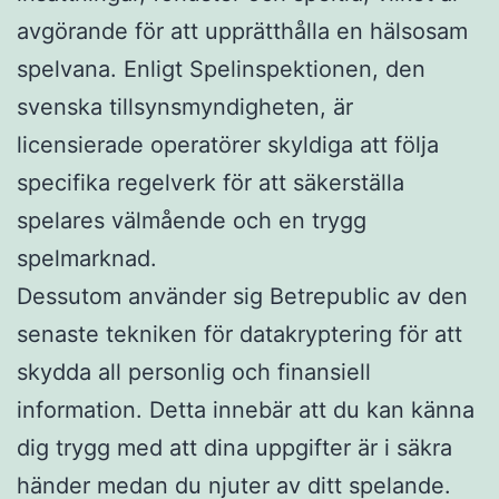
avgörande för att upprätthålla en hälsosam
spelvana. Enligt Spelinspektionen, den
svenska tillsynsmyndigheten, är
licensierade operatörer skyldiga att följa
specifika regelverk för att säkerställa
spelares välmående och en trygg
spelmarknad.
Dessutom använder sig Betrepublic av den
senaste tekniken för datakryptering för att
skydda all personlig och finansiell
information. Detta innebär att du kan känna
dig trygg med att dina uppgifter är i säkra
händer medan du njuter av ditt spelande.