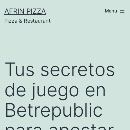
Skip
AFRIN PIZZA
Menu
to
Pizza & Restaurant
content
Tus secretos
de juego en
Betrepublic