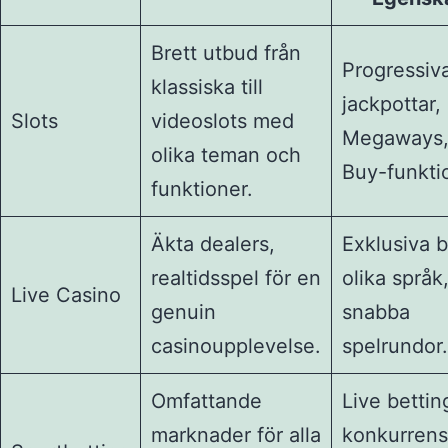
Brett utbud från
Progressiv
klassiska till
jackpottar,
Slots
videoslots med
Megaways,
olika teman och
Buy-funkti
funktioner.
Äkta dealers,
Exklusiva b
realtidsspel för en
olika språk
Live Casino
genuin
snabba
casinoupplevelse.
spelrundor.
Omfattande
Live bettin
marknader för alla
konkurrens