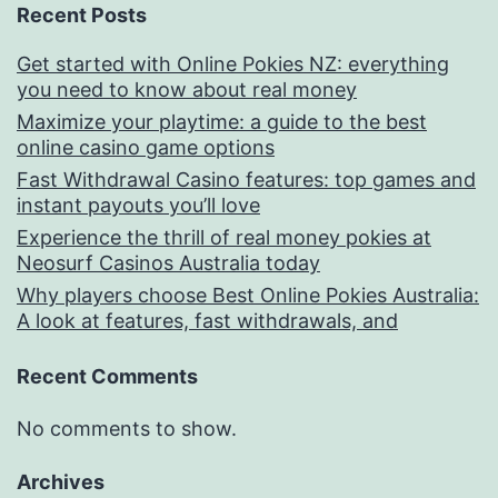
Recent Posts
Get started with Online Pokies NZ: everything
you need to know about real money
Maximize your playtime: a guide to the best
online casino game options
Fast Withdrawal Casino features: top games and
instant payouts you’ll love
Experience the thrill of real money pokies at
Neosurf Casinos Australia today
Why players choose Best Online Pokies Australia:
A look at features, fast withdrawals, and
Recent Comments
No comments to show.
Archives