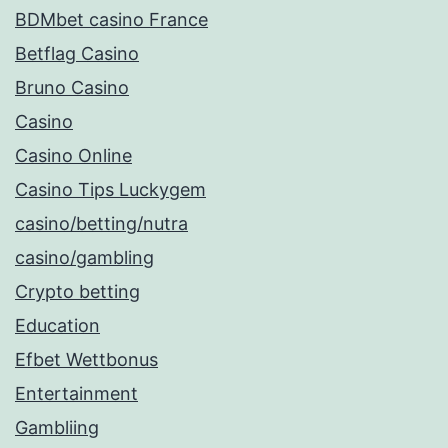
BDMbet casino France
Betflag Casino
Bruno Casino
Casino
Casino Online
Casino Tips Luckygem
casino/betting/nutra
casino/gambling
Crypto betting
Education
Efbet Wettbonus
Entertainment
Gambliing