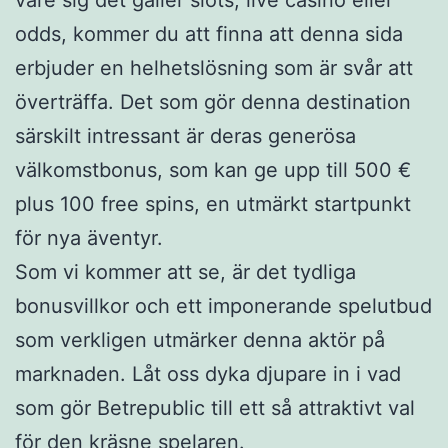
vare sig det gäller slots, live casino eller
odds, kommer du att finna att denna sida
erbjuder en helhetslösning som är svår att
överträffa. Det som gör denna destination
särskilt intressant är deras generösa
välkomstbonus, som kan ge upp till 500 €
plus 100 free spins, en utmärkt startpunkt
för nya äventyr.
Som vi kommer att se, är det tydliga
bonusvillkor och ett imponerande spelutbud
som verkligen utmärker denna aktör på
marknaden. Låt oss dyka djupare in i vad
som gör Betrepublic till ett så attraktivt val
för den kräsne spelaren.