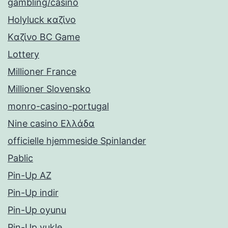
gambling/casino
Holyluck καζίνο
Kαζίνο BC Game
Lottery
Millioner France
Millioner Slovensko
monro-casino-portugal
Nine casino Ελλάδα
officielle hjemmeside Spinlander
Pablic
Pin-Up AZ
Pin-Up indir
Pin-Up oyunu
Pin-Up yukle