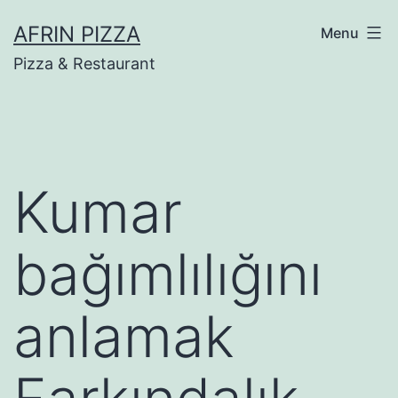
Skip
AFRIN PIZZA
Menu
to
Pizza & Restaurant
content
Kumar
bağımlılığını
anlamak