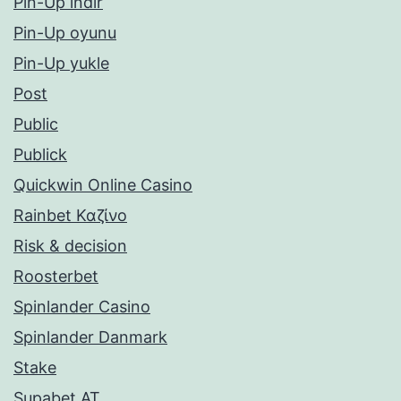
Pin-Up indir
Pin-Up oyunu
Pin-Up yukle
Post
Public
Publick
Quickwin Online Casino
Rainbet Καζίνο
Risk & decision
Roosterbet
Spinlander Casino
Spinlander Danmark
Stake
Supabet AT