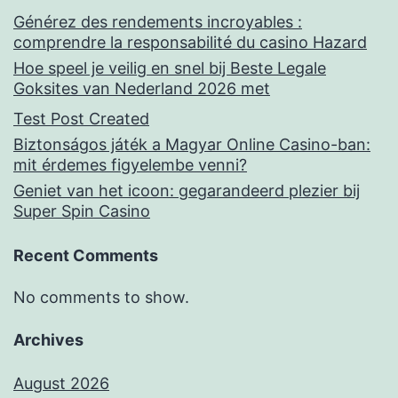
Générez des rendements incroyables :
comprendre la responsabilité du casino Hazard
Hoe speel je veilig en snel bij Beste Legale
Goksites van Nederland 2026 met
Test Post Created
Biztonságos játék a Magyar Online Casino-ban:
mit érdemes figyelembe venni?
Geniet van het icoon: gegarandeerd plezier bij
Super Spin Casino
Recent Comments
No comments to show.
Archives
August 2026