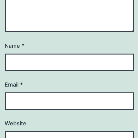
Name
*
Email
*
Website