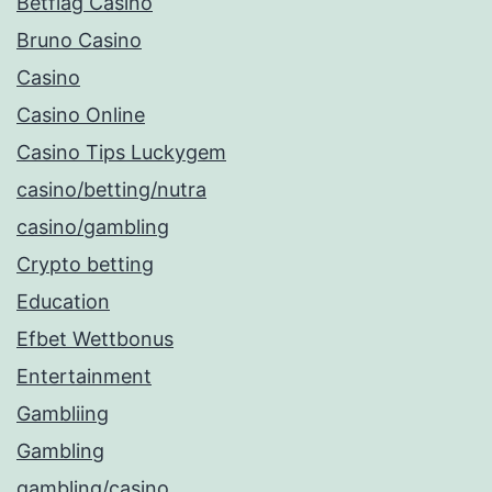
Betflag Casino
Bruno Casino
Casino
Casino Online
Casino Tips Luckygem
casino/betting/nutra
casino/gambling
Crypto betting
Education
Efbet Wettbonus
Entertainment
Gambliing
Gambling
gambling/casino