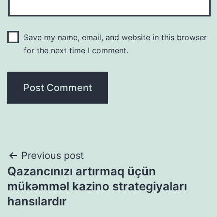
Save my name, email, and website in this browser
for the next time I comment.
Post
Previous post
Qazancınızı artırmaq üçün
navigation
mükəmməl kazino strategiyaları
hansılardır