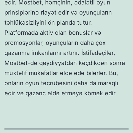
edir. Mostbet, həmçinin, ədalətli oyun
prinsiplərinə riayət edir və oyunçuların
təhlükəsizliyini ön planda tutur.
Platformada aktiv olan bonuslar və
promosyonlar, oyunçuların daha çox
qazanma imkanlarını artırır. İstifadəçilər,
Mostbet-də qeydiyyatdan keçdikdən sonra
müxtəlif mükafatlar əldə edə bilərlər. Bu,
onların oyun təcrübəsini daha da maraqlı
edir və qazanc əldə etməyə kömək edir.