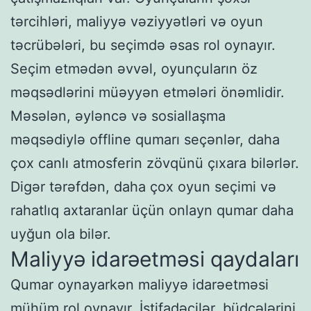
tərcihləri, maliyyə vəziyyətləri və oyun
təcrübələri, bu seçimdə əsas rol oynayır.
Seçim etmədən əvvəl, oyunçuların öz
məqsədlərini müəyyən etmələri önəmlidir.
Məsələn, əyləncə və sosiallaşma
məqsədiylə offline qumarı seçənlər, daha
çox canlı atmosferin zövqünü çıxara bilərlər.
Digər tərəfdən, daha çox oyun seçimi və
rahatlıq axtaranlar üçün onlayn qumar daha
uyğun ola bilər.
Maliyyə idarəetməsi qaydaları
Qumar oynayarkən maliyyə idarəetməsi
mühüm rol oynayır. İstifadəçilər, büdcələrini