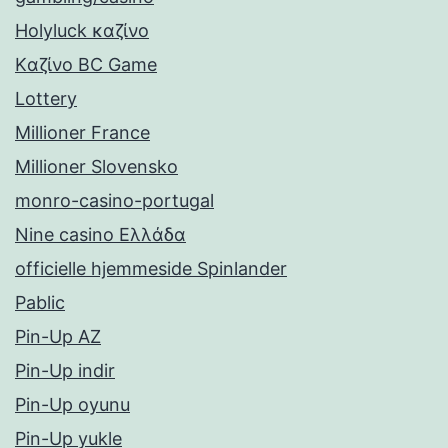
Holyluck καζίνο
Kαζίνο BC Game
Lottery
Millioner France
Millioner Slovensko
monro-casino-portugal
Nine casino Ελλάδα
officielle hjemmeside Spinlander
Pablic
Pin-Up AZ
Pin-Up indir
Pin-Up oyunu
Pin-Up yukle