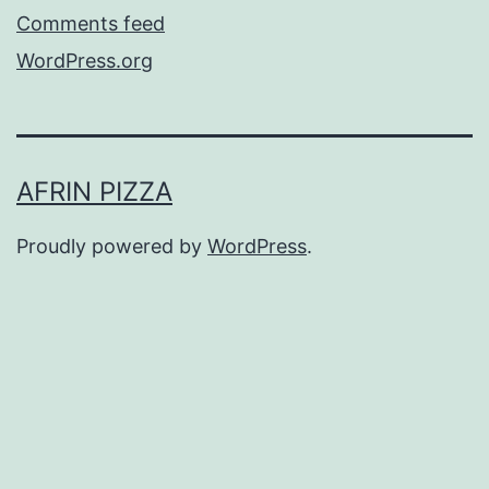
Comments feed
WordPress.org
AFRIN PIZZA
Proudly powered by
WordPress
.