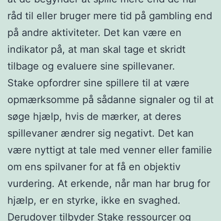
råd til eller bruger mere tid på gambling end
på andre aktiviteter. Det kan være en
indikator på, at man skal tage et skridt
tilbage og evaluere sine spillevaner.
Stake opfordrer sine spillere til at være
opmærksomme på sådanne signaler og til at
søge hjælp, hvis de mærker, at deres
spillevaner ændrer sig negativt. Det kan
være nyttigt at tale med venner eller familie
om ens spilvaner for at få en objektiv
vurdering. At erkende, når man har brug for
hjælp, er en styrke, ikke en svaghed.
Derudover tilbyder Stake ressourcer og