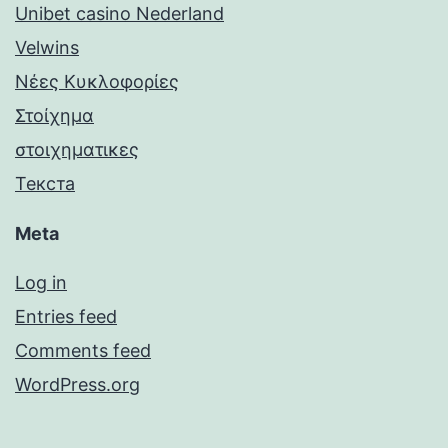
Unibet casino Nederland
Velwins
Νέες Κυκλοφορίες
Στοίχημα
στοιχηματικες
Текста
Meta
Log in
Entries feed
Comments feed
WordPress.org