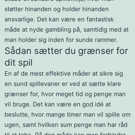
støtter hinanden og holder hinanden
ansvarlige. Det kan være en fantastisk
måde at nyde gambling på, samtidig med at
man holder sig inden for sunde rammer.
Sådan sætter du grænser for
dit spil
En af de mest effektive måder at sikre sig
en sund spillevaner er ved at sætte klare
grænser for, hvor meget tid og penge man
vil bruge. Det kan være en god idé at
beslutte, hvor mange timer man vil spille om
ugen, samt hvilken sum penge man har råd
til at tabe. På den måde kan man forhindre,