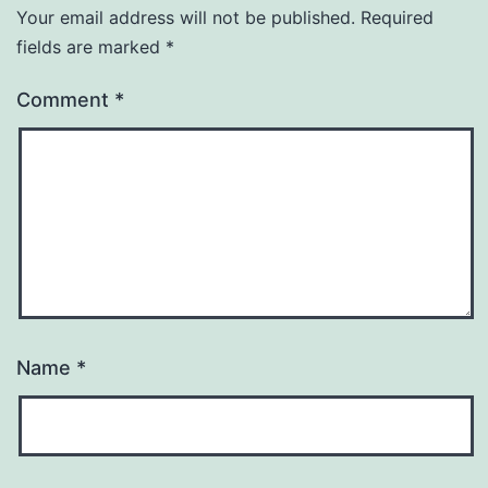
Your email address will not be published.
Required
fields are marked
*
Comment
*
Name
*