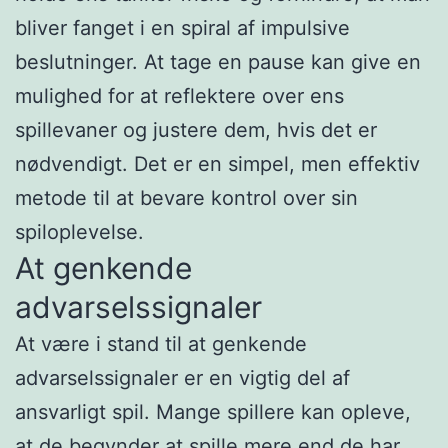
bliver fanget i en spiral af impulsive
beslutninger. At tage en pause kan give en
mulighed for at reflektere over ens
spillevaner og justere dem, hvis det er
nødvendigt. Det er en simpel, men effektiv
metode til at bevare kontrol over sin
spiloplevelse.
At genkende
advarselssignaler
At være i stand til at genkende
advarselssignaler er en vigtig del af
ansvarligt spil. Mange spillere kan opleve,
at de begynder at spille mere end de har