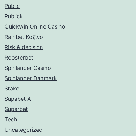
Public
Publick
Quickwin Online Casino
Rainbet Καζίνο
Risk & decision
Roosterbet
Spinlander Casino
Spinlander Danmark
Stake
Supabet AT
Superbet
Tech
Uncategorized