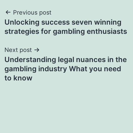
Post
Previous post
Unlocking success seven winning
navigation
strategies for gambling enthusiasts
Next post
Understanding legal nuances in the
gambling industry What you need
to know