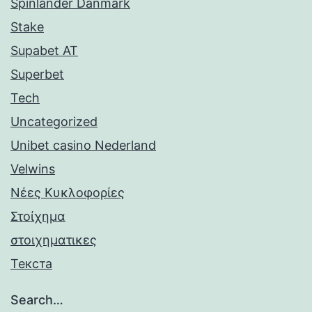
Spinlander Danmark
Stake
Supabet AT
Superbet
Tech
Uncategorized
Unibet casino Nederland
Velwins
Νέες Κυκλοφορίες
Στοίχημα
στοιχηματικες
Текста
Search…