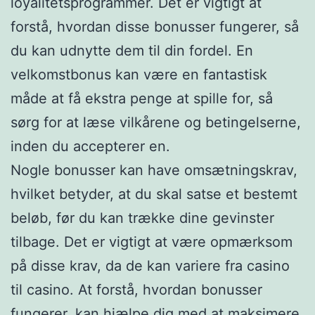
loyalitetsprogrammer. Det er vigtigt at
forstå, hvordan disse bonusser fungerer, så
du kan udnytte dem til din fordel. En
velkomstbonus kan være en fantastisk
måde at få ekstra penge at spille for, så
sørg for at læse vilkårene og betingelserne,
inden du accepterer en.
Nogle bonusser kan have omsætningskrav,
hvilket betyder, at du skal satse et bestemt
beløb, før du kan trække dine gevinster
tilbage. Det er vigtigt at være opmærksom
på disse krav, da de kan variere fra casino
til casino. At forstå, hvordan bonusser
fungerer, kan hjælpe dig med at maksimere