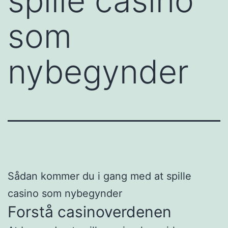
spille casino
som
nybegynder
Sådan kommer du i gang med at spille
casino som nybegynder
Forstå casinoverdenen