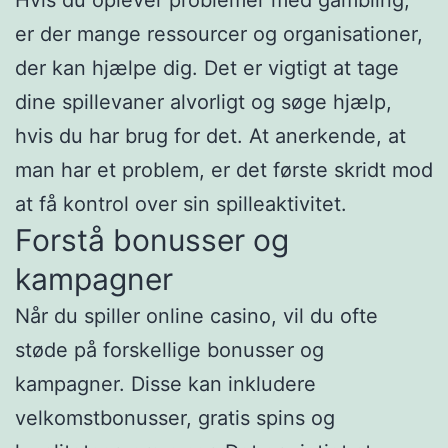
Hvis du oplever problemer med gambling,
er der mange ressourcer og organisationer,
der kan hjælpe dig. Det er vigtigt at tage
dine spillevaner alvorligt og søge hjælp,
hvis du har brug for det. At anerkende, at
man har et problem, er det første skridt mod
at få kontrol over sin spilleaktivitet.
Forstå bonusser og
kampagner
Når du spiller online casino, vil du ofte
støde på forskellige bonusser og
kampagner. Disse kan inkludere
velkomstbonusser, gratis spins og