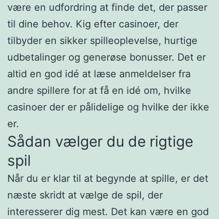
være en udfordring at finde det, der passer
til dine behov. Kig efter casinoer, der
tilbyder en sikker spilleoplevelse, hurtige
udbetalinger og generøse bonusser. Det er
altid en god idé at læse anmeldelser fra
andre spillere for at få en idé om, hvilke
casinoer der er pålidelige og hvilke der ikke
er.
Sådan vælger du de rigtige
spil
Når du er klar til at begynde at spille, er det
næste skridt at vælge de spil, der
interesserer dig mest. Det kan være en god