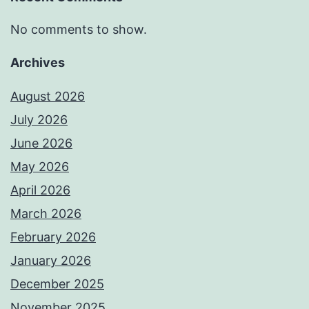
No comments to show.
Archives
August 2026
July 2026
June 2026
May 2026
April 2026
March 2026
February 2026
January 2026
December 2025
November 2025