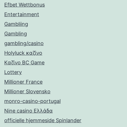
Efbet Wettbonus
Entertainment
Gambliing
Gambling
gambling/casino
Holyluck καζίνο
Kαζίνο BC Game
Lottery
Millioner France
Millioner Slovensko
monro-casino-portugal
Nine casino Ελλάδα
officielle hjemmeside Spinlander