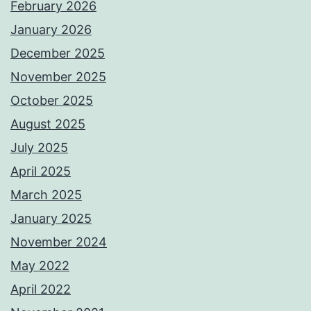
February 2026
January 2026
December 2025
November 2025
October 2025
August 2025
July 2025
April 2025
March 2025
January 2025
November 2024
May 2022
April 2022